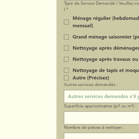
Type de Service Demandé ( Veuillez c
)
*
Ménage régulier (hebdomad
mensuel)
Grand ménage saisonnier (pr
Nettoyage après déménage
Nettoyage après travaux ou
Nettoyage de tapis et moqu
Autre (Précisez)
Autres services demandés :
Superficie approximative (pi² ou m²) :
Nombre de pièces à nettoyer :