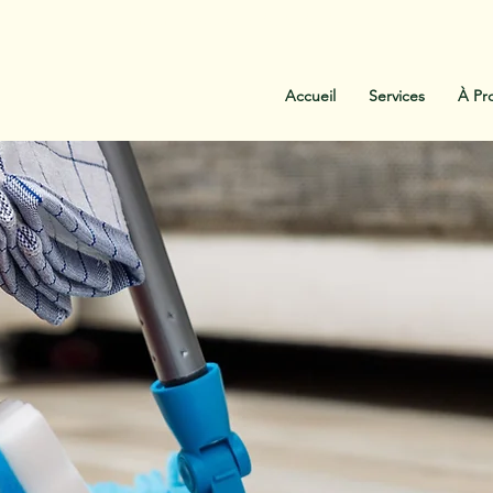
:
438-454-1303
Contactez-Nous
Accueil
Services
À Pr