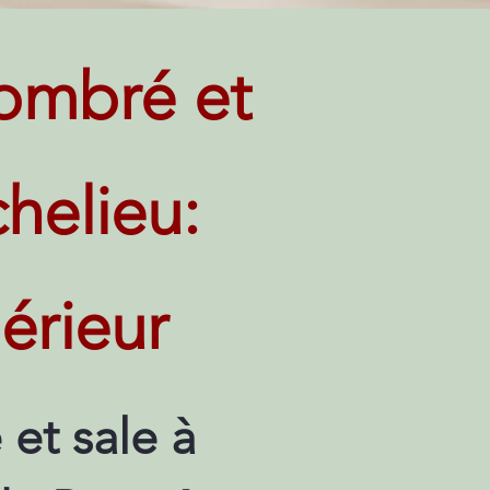
ombré et
chelieu:
érieur
et sale à