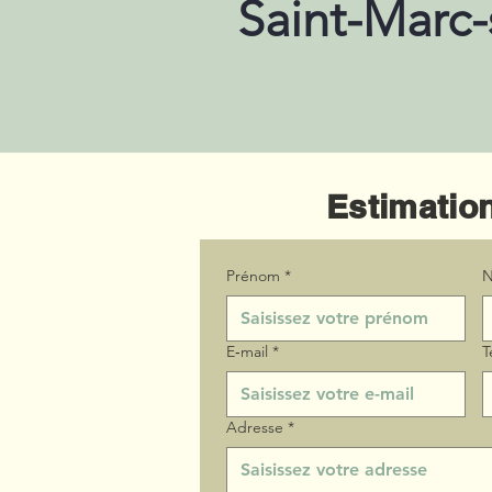
Saint-Marc-
Estimation
Prénom
*
N
E‑mail
*
T
Adresse
*