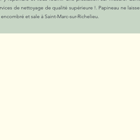
rvices de nettoyage de qualité supérieure !. Papineau ne laisse
 encombré et sale à Saint-Marc-sur-Richelieu.