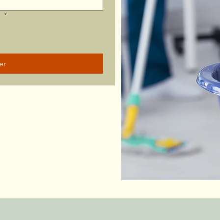
?
*
er