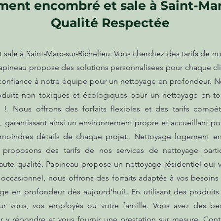
ent encombré et sale à Saint-Mar
Qualité Respectée
le à Saint-Marc-sur-Richelieu: Vous cherchez des tarifs de no
apineau propose des solutions personnalisées pour chaque clie
es confiance à notre équipe pour un nettoyage en profondeur. No
produits non toxiques et écologiques pour un nettoyage en t
s !. Nous offrons des forfaits flexibles et des tarifs comp
garantissant ainsi un environnement propre et accueillant pou
 moindres détails de chaque projet.. Nettoyage logement en
 proposons des tarifs de nos services de nettoyage partic
haute qualité. Papineau propose un nettoyage résidentiel qui 
ccasionnel, nous offrons des forfaits adaptés à vos besoins à
age en profondeur dès aujourd'hui!. En utilisant des produi
ur vous, vos employés ou votre famille. Vous avez des be
y répondre et vous fournir une prestation sur mesure. Cont