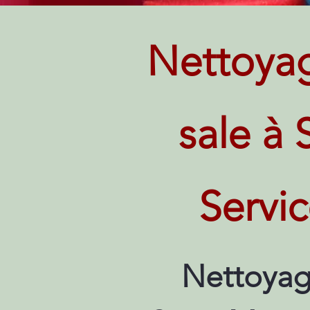
Nettoya
sale à 
Servi
Nettoyag