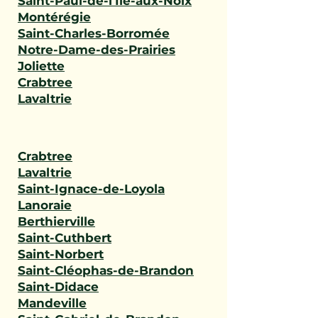
Saint-Paul-de-l'Île-aux-Noix
Montérégie
Saint-Charles-Borromée
Notre-Dame-des-Prairies
Joliette
Crabtree
Lavaltrie
Crabtree
Lavaltrie
Saint-Ignace-de-Loyola
Lanoraie
Berthierville
Saint-Cuthbert
Saint-Norbert
Saint-Cléophas-de-Brandon
Saint-Didace
Mandeville