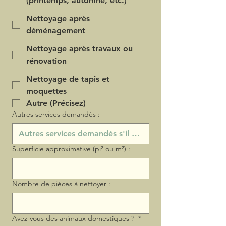
(printemps, automne, etc.)
Nettoyage après
déménagement
Nettoyage après travaux ou
rénovation
Nettoyage de tapis et
moquettes
Autre (Précisez)
Autres services demandés :
Superficie approximative (pi² ou m²) :
Nombre de pièces à nettoyer :
Avez-vous des animaux domestiques ?
*