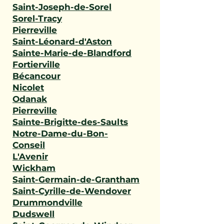
Saint-Joseph-de-Sorel
Sorel-Tracy
Pierreville
Saint-Léonard-d'Aston
Sainte-Marie-de-Blandford
Fortierville
Bécancour
Nicolet
Odanak
Pierreville
Sainte-Brigitte-des-Saults
Notre-Dame-du-Bon-
Conseil
L'Avenir
Wickham
Saint-Germain-de-Grantham
Saint-Cyrille-de-Wendover
Drummondville
Dudswell