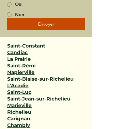
Oui
Non
Envoyer
Saint-Constant
Candiac
La Prairie
Saint-Rémi
Napierville
Saint-Blaise-sur-Richelieu
L'Acadie
Saint-Luc
Saint-Jean-sur-Richelieu
Marieville
Richelieu
Carignan
Chambly