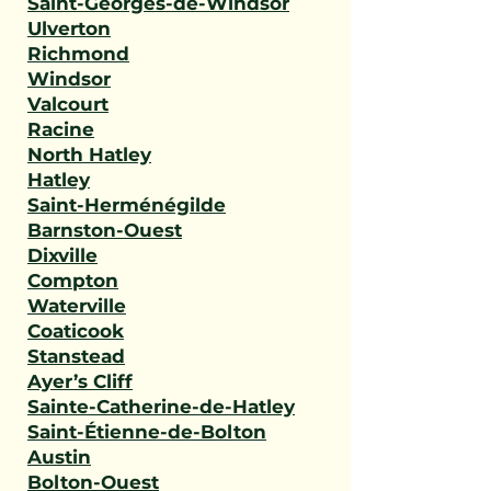
Saint-Georges-de-Windsor
Ulverton
Richmond
Windsor
Valcourt
Racine
North Hatley
Hatley
Saint-Herménégilde
Barnston-Ouest
Dixville
Compton
Waterville
Coaticook
Stanstead
Ayer’s Cliff
Sainte-Catherine-de-Hatley
Saint-Étienne-de-Bolton
Austin
Bolton-Ouest