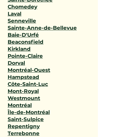
Chomedey
Laval
Senneville
Sainte-Anne-de-Bellevue
Baie-D'Urfé
Beaconsfield
Kirkland
Pointe-Claire
Dorval
Montréal-Ouest
Hampstead
Côte-Saint-Luc
Mont-Royal
Westmount
Montréal
Île-de-Montréal
Saint-Sulpice
Repentigny
Terrebonne