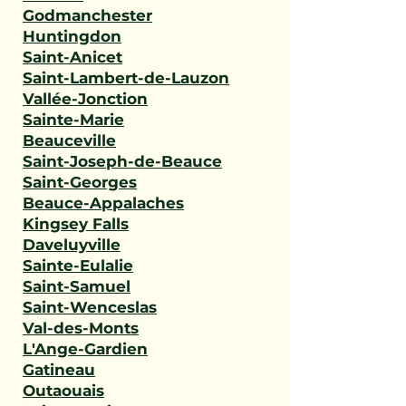
Godmanchester
Huntingdon
Saint-Anicet
Saint-Lambert-de-Lauzon
Vallée-Jonction
Sainte-Marie
Beauceville
Saint-Joseph-de-Beauce
Saint-Georges
Beauce-Appalaches
Kingsey Falls
Daveluyville
Sainte-Eulalie
Saint-Samuel
Saint-Wenceslas
Val-des-Monts
L'Ange-Gardien
Gatineau
Outaouais