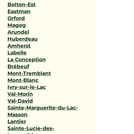
Bolton-Est
Eastman
Orford
Magog
Arundel
Huberdeau
Amherst
Labelle
La Conception
Brébeuf
Mont-Tremblant
Mont-Blanc
Ivry-sur-le-Lac
Val-Morin
Val-David
Sainte-Marguerite-du-Lac-
Masson
Lantier
Sainte-Lucie-des-