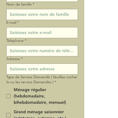
Nom de famille
*
E‑mail
*
Téléphone
*
Adresse
*
Type de Service Demandé ( Veuillez cocher
le ou les service Demandés )
*
Ménage régulier
(hebdomadaire,
bihebdomadaire, mensuel)
Grand ménage saisonnier