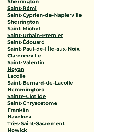
Sherrington
Saint-Rémi
Saint-Cyprien-de-Napierville
Sherrington
Saint-Michel
Saint-Urbain-Premier
Saint-Édouard
Saint-Paul-de-l'Île-aux-Noix
Clarenceville
Saint-Valentin
Noyan
Lacolle
Saint-Bernard-de-Lacolle
Hemmingford
Sainte-Clotilde
Saint-Chrysostome
Franklin
Havelock
Très-Saint-Sacrement
Howick