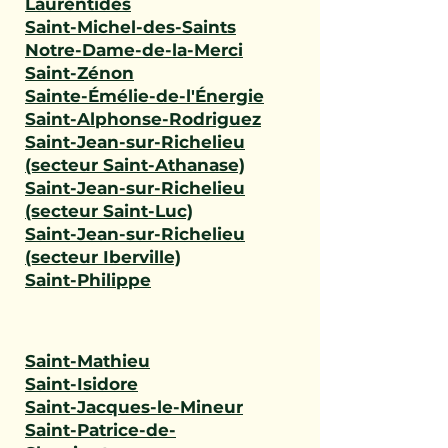
Laurentides
Saint-Michel-des-Saints
Notre-Dame-de-la-Merci
Saint-Zénon
Sainte-Émélie-de-l'Énergie
Saint-Alphonse-Rodriguez
Saint-Jean-sur-Richelieu
(secteur Saint-Athanase)
Saint-Jean-sur-Richelieu
(secteur Saint-Luc)
Saint-Jean-sur-Richelieu
(secteur Iberville)
Saint-Philippe
Saint-Mathieu
Saint-Isidore
Saint-Jacques-le-Mineur
Saint-Patrice-de-