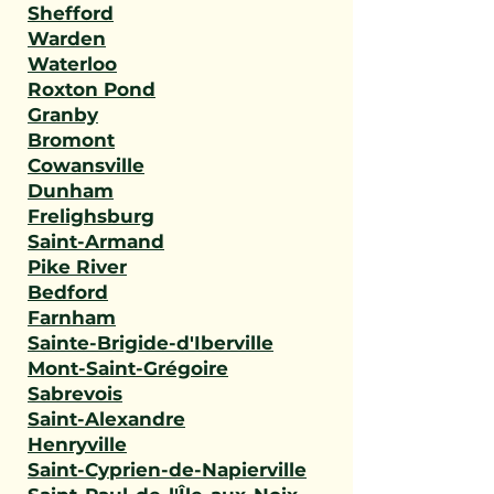
Shefford
Warden
Waterloo
Roxton Pond
Granby
Bromont
Cowansville
Dunham
Frelighsburg
Saint-Armand
Pike River
Bedford
Farnham
Sainte-Brigide-d'Iberville
Mont-Saint-Grégoire
Sabrevois
Saint-Alexandre
Henryville
Saint-Cyprien-de-Napierville