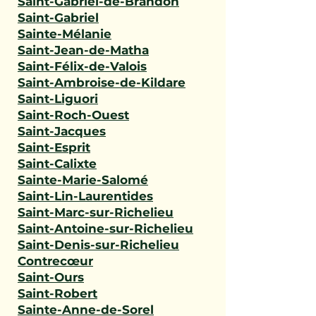
Saint-Gabriel-de-Brandon
Saint-Gabriel
Sainte-Mélanie
Saint-Jean-de-Matha
Saint-Félix-de-Valois
Saint-Ambroise-de-Kildare
Saint-Liguori
Saint-Roch-Ouest
Saint-Jacques
Saint-Esprit
Saint-Calixte
Sainte-Marie-Salomé
Saint-Lin-Laurentides
Saint-Marc-sur-Richelieu
Saint-Antoine-sur-Richelieu
Saint-Denis-sur-Richelieu
Contrecœur
Saint-Ours
Saint-Robert
Sainte-Anne-de-Sorel