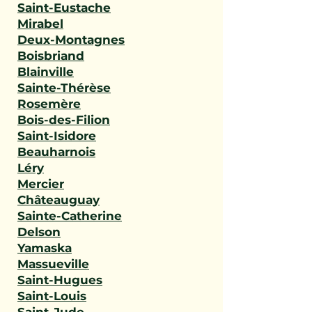
Saint-Eustache
Mirabel
Deux-Montagnes
Boisbriand
Blainville
Sainte-Thérèse
Rosemère
Bois-des-Filion
Saint-Isidore
Beauharnois
Léry
Mercier
Châteauguay
Sainte-Catherine
Delson
Yamaska
Massueville
Saint-Hugues
Saint-Louis