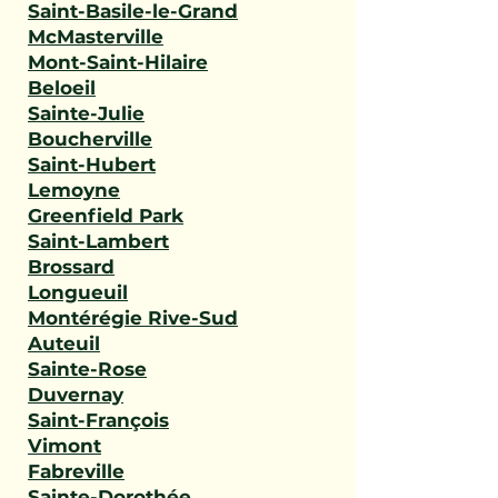
Saint-Basile-le-Grand
McMasterville
Mont-Saint-Hilaire
Beloeil
Sainte-Julie
Boucherville
Saint-Hubert
Lemoyne
Greenfield Park
Saint-Lambert
Brossard
Longueuil
Montérégie Rive-Sud
Auteuil
Sainte-Rose
Duvernay
Saint-François
Vimont
Fabreville
Sainte-Dorothée