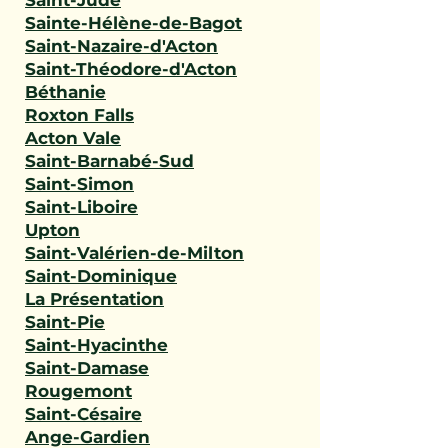
Saint-Jude
Sainte-Hélène-de-Bagot
Saint-Nazaire-d'Acton
Saint-Théodore-d'Acton
Béthanie
Roxton Falls
Acton Vale
Saint-Barnabé-Sud
Saint-Simon
Saint-Liboire
Upton
Saint-Valérien-de-Milton
Saint-Dominique
La Présentation
Saint-Pie
Saint-Hyacinthe
Saint-Damase
Rougemont
Saint-Césaire
Ange-Gardien