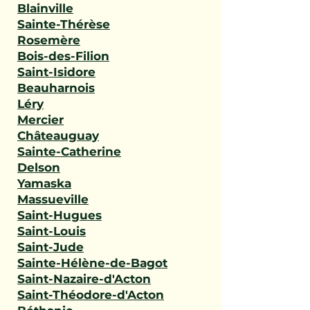
Blainville
Sainte-Thérèse
Rosemère
Bois-des-Filion
Saint-Isidore
Beauharnois
Léry
Mercier
Châteauguay
Sainte-Catherine
Delson
Yamaska
Massueville
Saint-Hugues
Saint-Louis
Saint-Jude
Sainte-Hélène-de-Bagot
Saint-Nazaire-d'Acton
Saint-Théodore-d'Acton