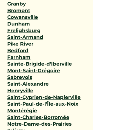
Granby
Bromont
Cowansville
Dunham
Frelighsburg
Saint-Armand
Pike River
Bedford
Farnham
Sainte-Brigide-d'Iberville
Mont-Saint-Grégoire
Sabrevois
Saint-Alexandre
Henryville
Saint-Cyprien-de-Napierville
Saint-Paul-de-l'Île-aux-Noix
Montérégie
Saint-Charles-Borromée
Notre-Dame-des-Prairies