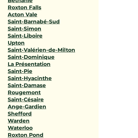
Béthanie
Roxton Falls
Acton Vale
Saint-Barnabé-Sud
Saint-Simon
Saint-Liboire
Upton
Saint-Valérien-de-Milton
Saint-Dominique
La Présentation
Saint-Pie
Saint-Hyacinthe
Saint-Damase
Rougemont
Saint-Césaire
Ange-Gardien
Shefford
Warden
Waterloo
Roxton Pond