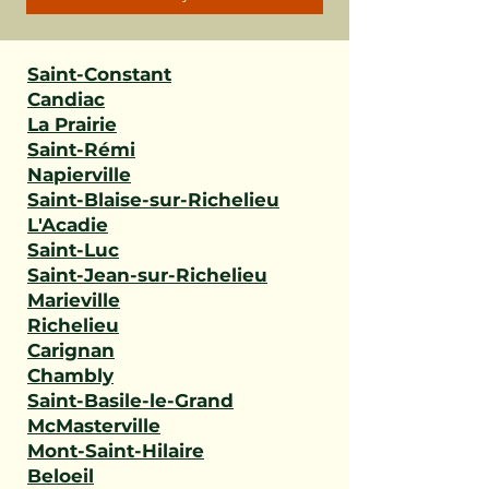
Saint-Constant
Candiac
La Prairie
Saint-Rémi
Napierville
Saint-Blaise-sur-Richelieu
L'Acadie
Saint-Luc
Saint-Jean-sur-Richelieu
Marieville
Richelieu
Carignan
Chambly
Saint-Basile-le-Grand
McMasterville
Mont-Saint-Hilaire
Beloeil