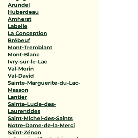
Arundel
Huberdeau
Amherst
Labelle
La Conception
Brébeuf
Mont-Tremblant
Mont-Blanc
Ivry-sur-le-Lac
Val-Morin
Val-David
Sainte-Marguerite-du-Lac-
Masson
Lantier
Sainte-Lucie-des-
Laurentides
Saint-Michel-des-Saints
Notre-Dame-de-la-Merci
Saint-Zénon