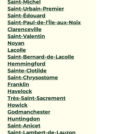
Saint-Michel
Saint-Urbain-Premier
Saint-Édouard
Saint-Paul-de-l'Île-aux-Noix
Clarenceville
Saint-Valentin
Noyan
Lacolle
Saint-Bernard-de-Lacolle
Hemmingford
Sainte-Clotilde
Saint-Chrysostome
Franklin
Havelock
Très-Saint-Sacrement
Howick
Godmanchester
Huntingdon
Saint-Anicet
Saint-Lambert-de-Lauzon