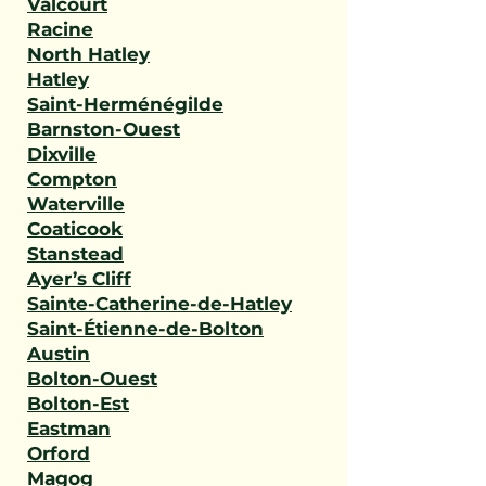
Valcourt
Racine
North Hatley
Hatley
Saint-Herménégilde
Barnston-Ouest
Dixville
Compton
Waterville
Coaticook
Stanstead
Ayer’s Cliff
Sainte-Catherine-de-Hatley
Saint-Étienne-de-Bolton
Austin
Bolton-Ouest
Bolton-Est
Eastman
Orford
Magog