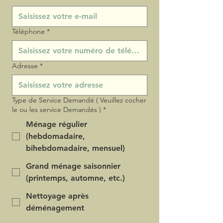
Téléphone
*
Adresse
*
Type de Service Demandé ( Veuillez cocher
le ou les service Demandés )
*
Ménage régulier
(hebdomadaire,
bihebdomadaire, mensuel)
Grand ménage saisonnier
(printemps, automne, etc.)
Nettoyage après
déménagement