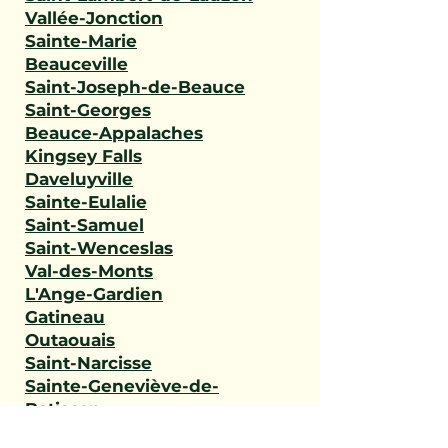
Vallée-Jonction
Sainte-Marie
Beauceville
Saint-Joseph-de-Beauce
Saint-Georges
Beauce-Appalaches
Kingsey Falls
Daveluyville
Sainte-Eulalie
Saint-Samuel
Saint-Wenceslas
Val-des-Monts
L'Ange-Gardien
Gatineau
Outaouais
Saint-Narcisse
Sainte-Geneviève-de-
Batiscan
Saint-Stanislas