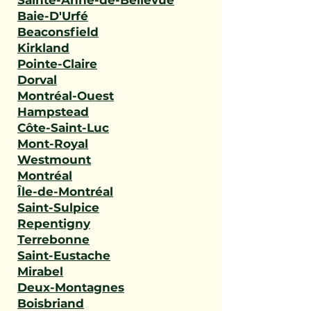
Sainte-Anne-de-Bellevue
Baie-D'Urfé
Beaconsfield
Kirkland
Pointe-Claire
Dorval
Montréal-Ouest
Hampstead
Côte-Saint-Luc
Mont-Royal
Westmount
Montréal
Île-de-Montréal
Saint-Sulpice
Repentigny
Terrebonne
Saint-Eustache
Mirabel
Deux-Montagnes
Boisbriand