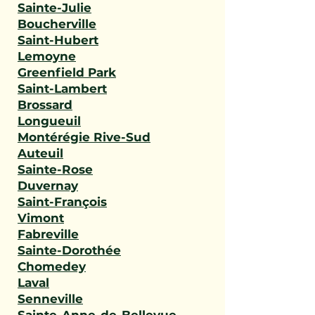
Sainte-Julie
Boucherville
Saint-Hubert
Lemoyne
Greenfield Park
Saint-Lambert
Brossard
Longueuil
Montérégie Rive-Sud
Auteuil
Sainte-Rose
Duvernay
Saint-François
Vimont
Fabreville
Sainte-Dorothée
Chomedey
Laval
Senneville