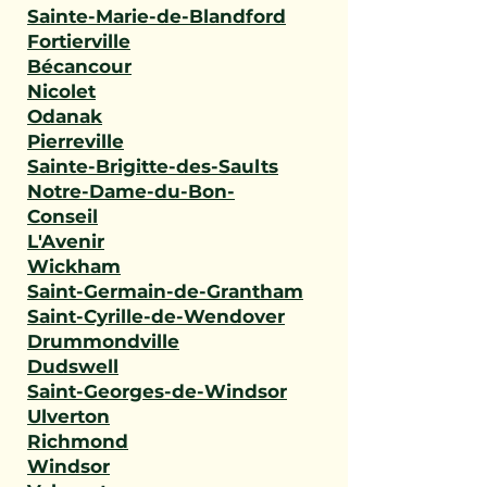
Sainte-Marie-de-Blandford
Fortierville
Bécancour
Nicolet
Odanak
Pierreville
Sainte-Brigitte-des-Saults
Notre-Dame-du-Bon-
Conseil
L'Avenir
Wickham
Saint-Germain-de-Grantham
Saint-Cyrille-de-Wendover
Drummondville
Dudswell
Saint-Georges-de-Windsor
Ulverton
Richmond
Windsor