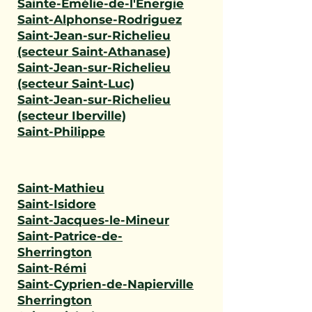
Sainte-Émélie-de-l'Énergie
Saint-Alphonse-Rodriguez
Saint-Jean-sur-Richelieu
(secteur Saint-Athanase)
Saint-Jean-sur-Richelieu
(secteur Saint-Luc)
Saint-Jean-sur-Richelieu
(secteur Iberville)
Saint-Philippe
Saint-Mathieu
Saint-Isidore
Saint-Jacques-le-Mineur
Saint-Patrice-de-
Sherrington
Saint-Rémi
Saint-Cyprien-de-Napierville
Sherrington