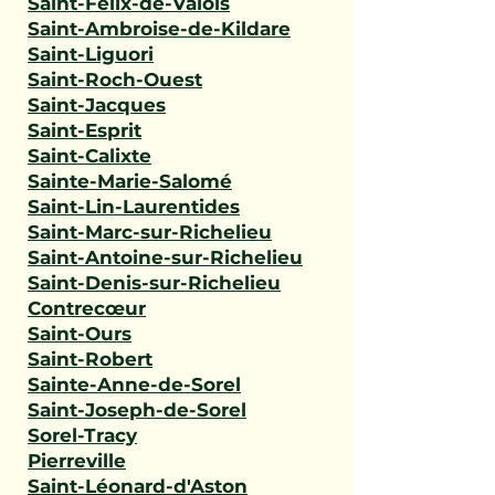
Saint-Félix-de-Valois
Saint-Ambroise-de-Kildare
Saint-Liguori
Saint-Roch-Ouest
Saint-Jacques
Saint-Esprit
Saint-Calixte
Sainte-Marie-Salomé
Saint-Lin-Laurentides
Saint-Marc-sur-Richelieu
Saint-Antoine-sur-Richelieu
Saint-Denis-sur-Richelieu
Contrecœur
Saint-Ours
Saint-Robert
Sainte-Anne-de-Sorel
Saint-Joseph-de-Sorel
Sorel-Tracy
Pierreville
Saint-Léonard-d'Aston