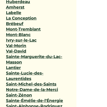
Huberdeau
Amherst
Labelle
La Conception
Brébeuf
Mont-Tremblant
Mont-Blanc
Ivry-sur-le-Lac
Val-Morin
Val-David
Sainte-Marguerite-du-Lac-
Masson
Lantier
Sainte-Lucie-des-
Laurentides
Saint-Michel-des-Saints
Notre-Dame-de-la-Merci
Saint-Zénon
Sainte-Émélie-de-l'Énergie
Saint-Alphonse-Rodriguez