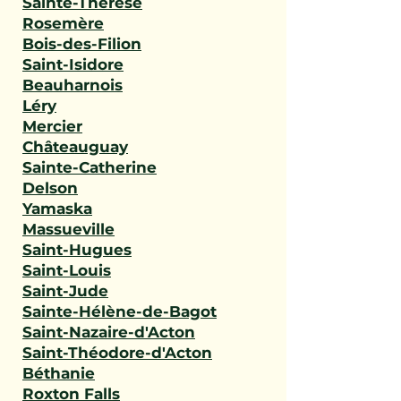
Sainte-Thérèse
Rosemère
Bois-des-Filion
Saint-Isidore
Beauharnois
Léry
Mercier
Châteauguay
Sainte-Catherine
Delson
Yamaska
Massueville
Saint-Hugues
Saint-Louis
Saint-Jude
Sainte-Hélène-de-Bagot
Saint-Nazaire-d'Acton
Saint-Théodore-d'Acton
Béthanie
Roxton Falls