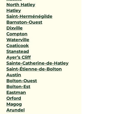
North Hatley
Hatley
Saint-Herménégilde
Barnston-Ouest
Dixville
Compton
Waterville
Coaticook
Stanstead
Ayer’s Cliff
Sainte-Catherine-de-Hatley
Saint-Étienne-de-Bolton
Austin
Bolton-Ouest
Bolton-Est
Eastman
Orford
Magog
Arundel