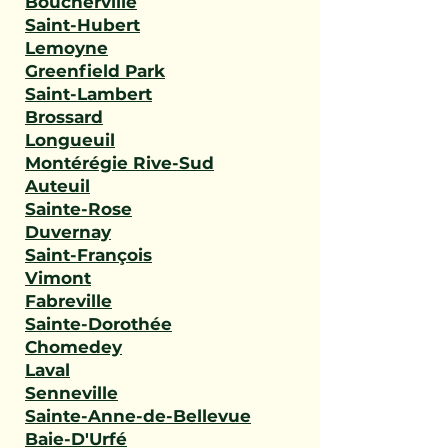
Boucherville
Saint-Hubert
Lemoyne
Greenfield Park
Saint-Lambert
Brossard
Longueuil
Montérégie Rive-Sud
Auteuil
Sainte-Rose
Duvernay
Saint-François
Vimont
Fabreville
Sainte-Dorothée
Chomedey
Laval
Senneville
Sainte-Anne-de-Bellevue
Baie-D'Urfé