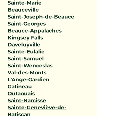
Sainte-Marie
Beauceville
Saint-Joseph-de-Beauce
Saint-Georges
Beauce-Appalaches
Kingsey Falls
Daveluyville
Sainte-Eulalie
Saint-Samuel
Saint-Wenceslas
Val-des-Monts
L'Ange-Gardien
Gatineau
Outaouais
Saint-Narcisse
Sainte-Geneviève-de-
Batiscan
Saint-Stanislas
Sainte-Anne-de-la-Pérade
Batiscan