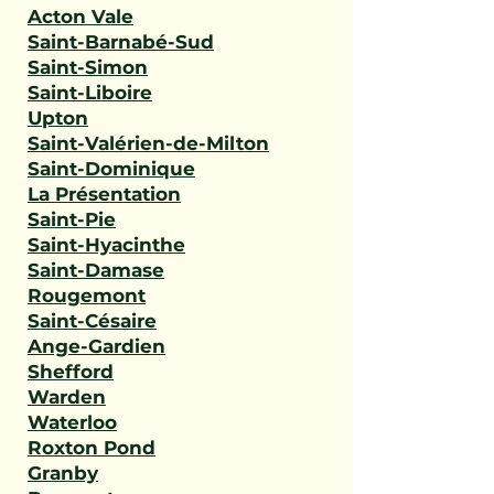
Acton Vale
Saint-Barnabé-Sud
Saint-Simon
Saint-Liboire
Upton
Saint-Valérien-de-Milton
Saint-Dominique
La Présentation
Saint-Pie
Saint-Hyacinthe
Saint-Damase
Rougemont
Saint-Césaire
Ange-Gardien
Shefford
Warden
Waterloo
Roxton Pond
Granby