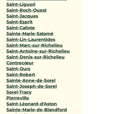
Saint-Liguori
Saint-Roch-Ouest
Saint-Jacques
Saint-Esprit
Saint-Calixte
Sainte-Marie-Salomé
Saint-Lin-Laurentides
Saint-Marc-sur-Richelieu
Saint-Antoine-sur-Richelieu
Saint-Denis-sur-Richelieu
Contrecœur
Saint-Ours
Saint-Robert
Sainte-Anne-de-Sorel
Saint-Joseph-de-Sorel
Sorel-Tracy
Pierreville
Saint-Léonard-d'Aston
Sainte-Marie-de-Blandford