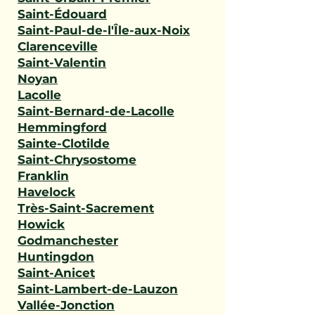
Saint-Édouard
Saint-Paul-de-l'Île-aux-Noix
Clarenceville
Saint-Valentin
Noyan
Lacolle
Saint-Bernard-de-Lacolle
Hemmingford
Sainte-Clotilde
Saint-Chrysostome
Franklin
Havelock
Très-Saint-Sacrement
Howick
Godmanchester
Huntingdon
Saint-Anicet
Saint-Lambert-de-Lauzon
Vallée-Jonction