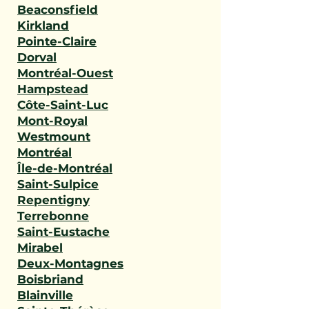
Beaconsfield
Kirkland
Pointe-Claire
Dorval
Montréal-Ouest
Hampstead
Côte-Saint-Luc
Mont-Royal
Westmount
Montréal
Île-de-Montréal
Saint-Sulpice
Repentigny
Terrebonne
Saint-Eustache
Mirabel
Deux-Montagnes
Boisbriand
Blainville