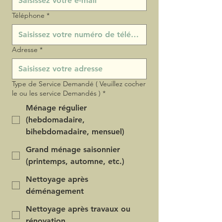
Téléphone
*
Adresse
*
Type de Service Demandé ( Veuillez cocher
le ou les service Demandés )
*
Ménage régulier
(hebdomadaire,
bihebdomadaire, mensuel)
Grand ménage saisonnier
(printemps, automne, etc.)
Nettoyage après
déménagement
Nettoyage après travaux ou
rénovation