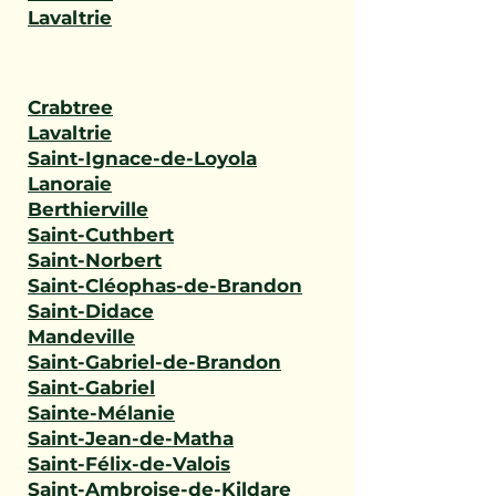
Lavaltrie
Crabtree
Lavaltrie
Saint-Ignace-de-Loyola
Lanoraie
Berthierville
Saint-Cuthbert
Saint-Norbert
Saint-Cléophas-de-Brandon
Saint-Didace
Mandeville
Saint-Gabriel-de-Brandon
Saint-Gabriel
Sainte-Mélanie
Saint-Jean-de-Matha
Saint-Félix-de-Valois
Saint-Ambroise-de-Kildare