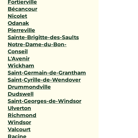
Fortierville
Bécancour
Nicolet
Odanak
Pierreville
Sainte-Brigitte-des-Saults
Notre-Dame-du-Bon-
Conseil
L'Avenir
Wickham
Saint-Germain-de-Grantham
Saint-Cyrille-de-Wendover
Drummondville
Dudswell
Saint-Georges-de-Windsor
Ulverton
Richmond
Windsor
Valcourt
Racine