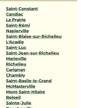
Saint-Constant
Candiac
La Prairie
Saint-Rémi
Napierville
Saint-Blaise-sur-Richelieu
L'Acadie
Saint-Luc
Saint-Jean-sur-Richelieu
Marieville
Richelieu
Carignan
Chambly
Saint-Basile-le-Grand
McMasterville
Mont-Saint-Hilaire
Beloeil
Sainte-Julie