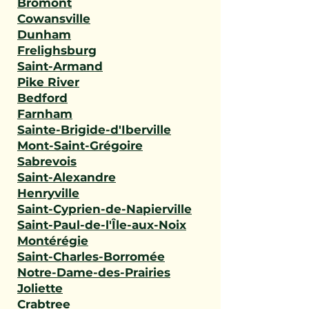
Bromont
Cowansville
Dunham
Frelighsburg
Saint-Armand
Pike River
Bedford
Farnham
Sainte-Brigide-d'Iberville
Mont-Saint-Grégoire
Sabrevois
Saint-Alexandre
Henryville
Saint-Cyprien-de-Napierville
Saint-Paul-de-l'Île-aux-Noix
Montérégie
Saint-Charles-Borromée
Notre-Dame-des-Prairies
Joliette
Crabtree