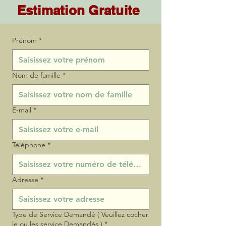
Estimation Gratuite
Prénom
*
Nom de famille
*
E‑mail
*
Téléphone
*
Adresse
*
Type de Service Demandé ( Veuillez cocher
le ou les service Demandés )
*