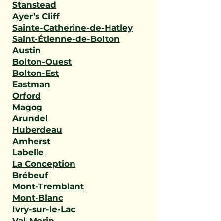
Stanstead
Ayer’s Cliff
Sainte-Catherine-de-Hatley
Saint-Étienne-de-Bolton
Austin
Bolton-Ouest
Bolton-Est
Eastman
Orford
Magog
Arundel
Huberdeau
Amherst
Labelle
La Conception
Brébeuf
Mont-Tremblant
Mont-Blanc
Ivry-sur-le-Lac
Val-Morin