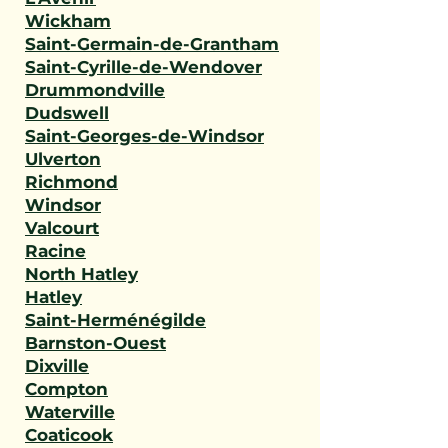
Wickham
Saint-Germain-de-Grantham
Saint-Cyrille-de-Wendover
Drummondville
Dudswell
Saint-Georges-de-Windsor
Ulverton
Richmond
Windsor
Valcourt
Racine
North Hatley
Hatley
Saint-Herménégilde
Barnston-Ouest
Dixville
Compton
Waterville
Coaticook