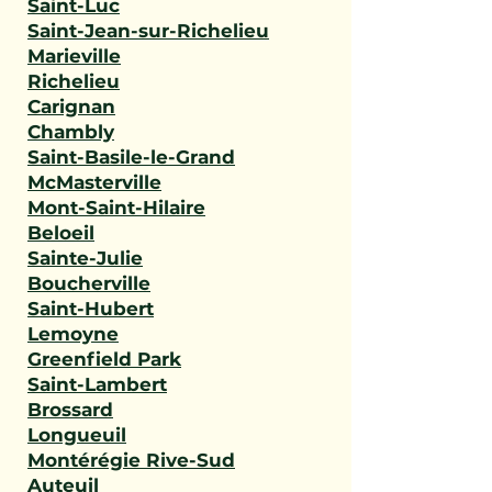
Saint-Luc
Saint-Jean-sur-Richelieu
Marieville
Richelieu
Carignan
Chambly
Saint-Basile-le-Grand
McMasterville
Mont-Saint-Hilaire
Beloeil
Sainte-Julie
Boucherville
Saint-Hubert
Lemoyne
Greenfield Park
Saint-Lambert
Brossard
Longueuil
Montérégie Rive-Sud
Auteuil