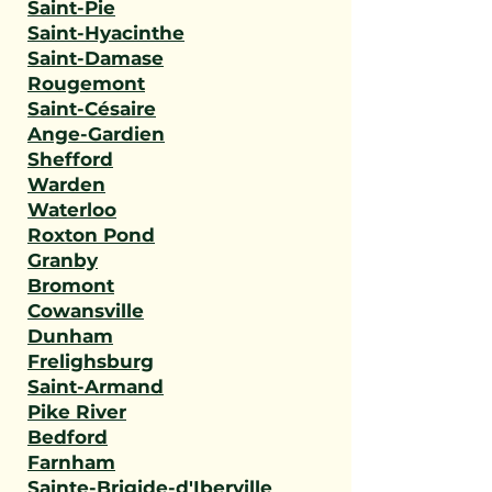
Saint-Pie
Saint-Hyacinthe
Saint-Damase
Rougemont
Saint-Césaire
Ange-Gardien
Shefford
Warden
Waterloo
Roxton Pond
Granby
Bromont
Cowansville
Dunham
Frelighsburg
Saint-Armand
Pike River
Bedford
Farnham
Sainte-Brigide-d'Iberville