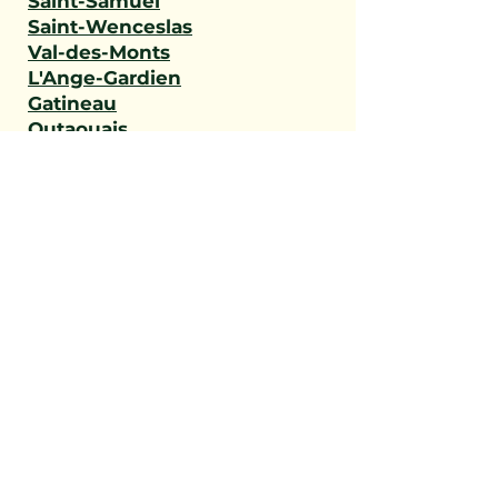
Saint-Samuel
Saint-Wenceslas
Val-des-Monts
L'Ange-Gardien
Gatineau
Outaouais
Saint-Narcisse
Sainte-Geneviève-de-
Batiscan
Saint-Stanislas
Sainte-Anne-de-la-Pérade
Batiscan
Champlain
Notre-Dame-du-Mont-
Carmel
Saint-Maurice
Shawinigan
Trois-Rivières
Mauricie
Saint-Victor