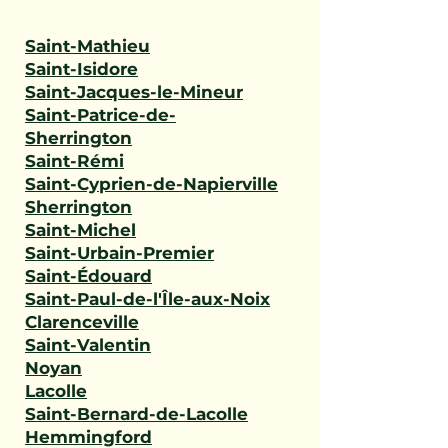
Saint-Mathieu
Saint-Isidore
Saint-Jacques-le-Mineur
Saint-Patrice-de-
Sherrington
Saint-Rémi
Saint-Cyprien-de-Napierville
Sherrington
Saint-Michel
Saint-Urbain-Premier
Saint-Édouard
Saint-Paul-de-l'Île-aux-Noix
Clarenceville
Saint-Valentin
Noyan
Lacolle
Saint-Bernard-de-Lacolle
Hemmingford