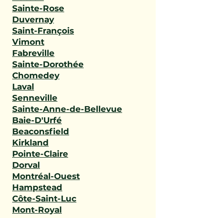
Sainte-Rose
Duvernay
Saint-François
Vimont
Fabreville
Sainte-Dorothée
Chomedey
Laval
Senneville
Sainte-Anne-de-Bellevue
Baie-D'Urfé
Beaconsfield
Kirkland
Pointe-Claire
Dorval
Montréal-Ouest
Hampstead
Côte-Saint-Luc
Mont-Royal