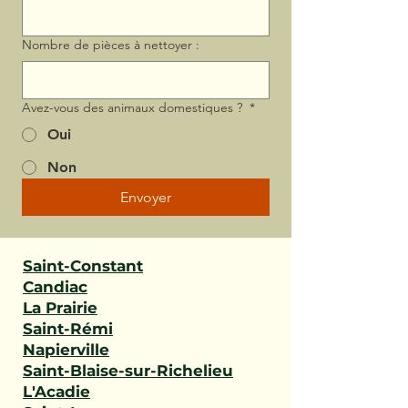
Nombre de pièces à nettoyer :
Avez-vous des animaux domestiques ?
*
Oui
Non
Envoyer
Saint-Constant
Candiac
La Prairie
Saint-Rémi
Napierville
Saint-Blaise-sur-Richelieu
L'Acadie