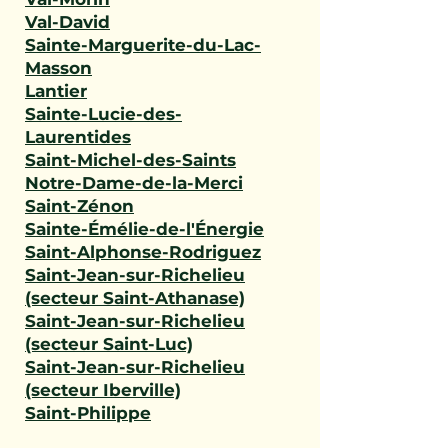
Val-David
Sainte-Marguerite-du-Lac-
Masson
Lantier
Sainte-Lucie-des-
Laurentides
Saint-Michel-des-Saints
Notre-Dame-de-la-Merci
Saint-Zénon
Sainte-Émélie-de-l'Énergie
Saint-Alphonse-Rodriguez
Saint-Jean-sur-Richelieu
(secteur Saint-Athanase)
Saint-Jean-sur-Richelieu
(secteur Saint-Luc)
Saint-Jean-sur-Richelieu
(secteur Iberville)
Saint-Philippe