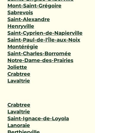
Mont-Saint-Grégoire
Sabrevois
Saint-Alexandre
Henryville
Saint-Cyprien-de-Napierville
Saint-Paul-de-l'Île-aux-Noix
Montérégie
Saint-Charles-Borromée
Notre-Dame-des-Prairies
Joliette
Crabtree
Lavaltrie
Crabtree
Lavaltrie
Saint-Ignace-de-Loyola
Lanoraie
Berthierville