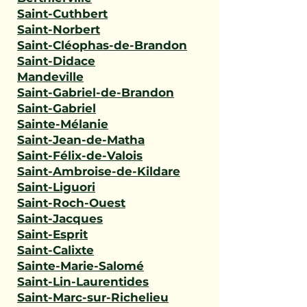
Saint-Cuthbert
Saint-Norbert
Saint-Cléophas-de-Brandon
Saint-Didace
Mandeville
Saint-Gabriel-de-Brandon
Saint-Gabriel
Sainte-Mélanie
Saint-Jean-de-Matha
Saint-Félix-de-Valois
Saint-Ambroise-de-Kildare
Saint-Liguori
Saint-Roch-Ouest
Saint-Jacques
Saint-Esprit
Saint-Calixte
Sainte-Marie-Salomé
Saint-Lin-Laurentides
Saint-Marc-sur-Richelieu