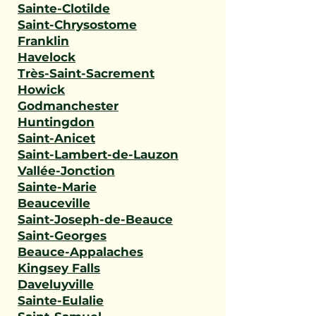
Sainte-Clotilde
Saint-Chrysostome
Franklin
Havelock
Très-Saint-Sacrement
Howick
Godmanchester
Huntingdon
Saint-Anicet
Saint-Lambert-de-Lauzon
Vallée-Jonction
Sainte-Marie
Beauceville
Saint-Joseph-de-Beauce
Saint-Georges
Beauce-Appalaches
Kingsey Falls
Daveluyville
Sainte-Eulalie