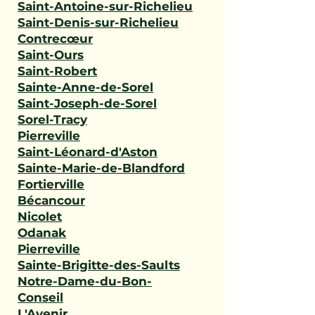
Saint-Antoine-sur-Richelieu
Saint-Denis-sur-Richelieu
Contrecœur
Saint-Ours
Saint-Robert
Sainte-Anne-de-Sorel
Saint-Joseph-de-Sorel
Sorel-Tracy
Pierreville
Saint-Léonard-d'Aston
Sainte-Marie-de-Blandford
Fortierville
Bécancour
Nicolet
Odanak
Pierreville
Sainte-Brigitte-des-Saults
Notre-Dame-du-Bon-
Conseil
L'Avenir