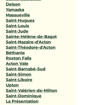
Delson
Yamaska
Massueville
Saint-Hugues
Saint-Louis
Saint-Jude
Sainte-Hélène-de-Bagot
Saint-Nazaire-d'Acton
Saint-Théodore-d'Acton
Béthanie
Roxton Falls
Acton Vale
Saint-Barnabé-Sud
Saint-Simon
Saint-Liboire
Upton
Saint-Valérien-de-Milton
Saint-Dominique
La Présentation