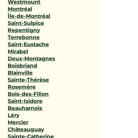
Westmount
Montréal
Île-de-Montréal
Saint-Sulpice
Repentigny
Terrebonne
Saint-Eustache
Mirabel
Deux-Montagnes
Boisbriand
Blainville
Sainte-Thérèse
Rosemère
Bois-des-Filion
Saint-Isidore
Beauharnois
Léry
Mercier
Châteauguay
Sainte-Catherine