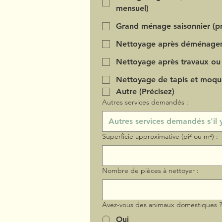
mensuel)
Grand ménage saisonnier (pr
Nettoyage après déménage
Nettoyage après travaux ou
Nettoyage de tapis et moqu
Autre (Précisez)
Autres services demandés :
Superficie approximative (pi² ou m²) :
Nombre de pièces à nettoyer :
Avez-vous des animaux domestiques 
Oui