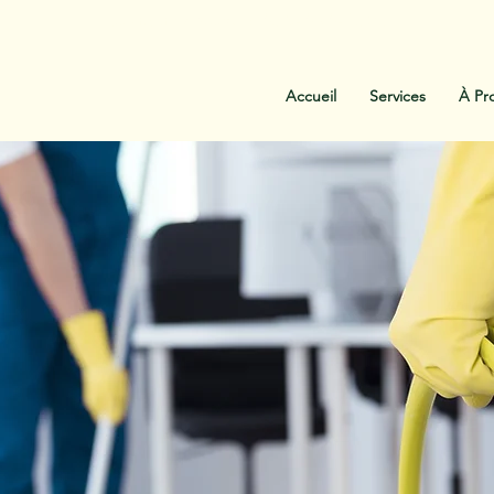
:
438-454-1303
Contactez-Nous
Accueil
Services
À Pr