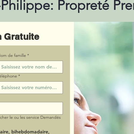
-Philippe: Propreté P
 Gratuite
om de famille
*
éléphone
*
ocher le ou les service Demandés
aire, bihebdomadaire,