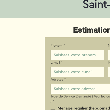
Saint
Estimation
Prénom
*
N
E‑mail
*
T
Adresse
*
Type de Service Demandé ( Veuillez c
)
*
Ménage régulier (hebdomad