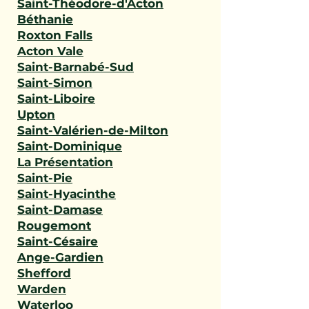
Saint-Théodore-d'Acton
Béthanie
Roxton Falls
Acton Vale
Saint-Barnabé-Sud
Saint-Simon
Saint-Liboire
Upton
Saint-Valérien-de-Milton
Saint-Dominique
La Présentation
Saint-Pie
Saint-Hyacinthe
Saint-Damase
Rougemont
Saint-Césaire
Ange-Gardien
Shefford
Warden
Waterloo