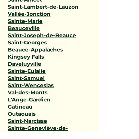
Saint-Lambert-de-Lauzon
Vallée-Jonction
Sainte-Marie
Beauceville
Saint-Joseph-de-Beauce
Saint-Georges
Beauce-Appalaches
Kingsey Falls
Daveluyville
Sainte-Eulalie
Saint-Samuel
Saint-Wenceslas
Val-des-Monts
L'Ange-Gardien
Gatineau
Outaouais
Saint-Narcisse
Sainte-Geneviève-de-
Batiscan