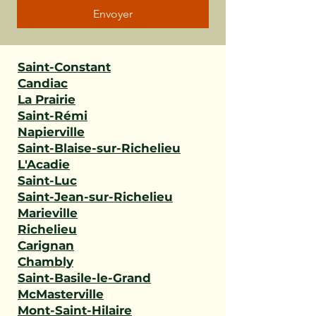
Envoyer
Saint-Constant
Candiac
La Prairie
Saint-Rémi
Napierville
Saint-Blaise-sur-Richelieu
L'Acadie
Saint-Luc
Saint-Jean-sur-Richelieu
Marieville
Richelieu
Carignan
Chambly
Saint-Basile-le-Grand
McMasterville
Mont-Saint-Hilaire