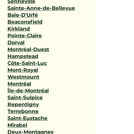
Senneville
Sainte-Anne-de-Bellevue
Baie-D'Urfé
Beaconsfield
Kirkland
Pointe-Claire
Dorval
Montréal-Ouest
Hampstead
Côte-Saint-Luc
Mont-Royal
Westmount
Montréal
Île-de-Montréal
Saint-Sulpice
Repentigny
Terrebonne
Saint-Eustache
Mirabel
Deux-Montagnes