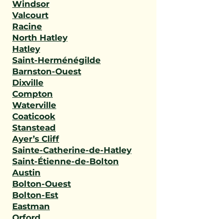
Windsor
Valcourt
Racine
North Hatley
Hatley
Saint-Herménégilde
Barnston-Ouest
Dixville
Compton
Waterville
Coaticook
Stanstead
Ayer’s Cliff
Sainte-Catherine-de-Hatley
Saint-Étienne-de-Bolton
Austin
Bolton-Ouest
Bolton-Est
Eastman
Orford