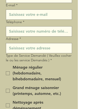
E‑mail
*
Téléphone
*
Adresse
*
Type de Service Demandé ( Veuillez cocher
le ou les service Demandés )
*
Ménage régulier
(hebdomadaire,
bihebdomadaire, mensuel)
Grand ménage saisonnier
(printemps, automne, etc.)
Nettoyage après
déménagement