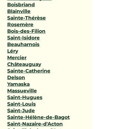
Boisbriand
Blainville
Sainte-Thérèse
Rosemère
Bois-des-Filion
Saint-Isidore
Beauharnois
Léry
Mercier
Châteauguay
Sainte-Catherine
Delson
Yamaska
Massueville
Saint-Hugues
Saint-Louis
Saint-Jude
Sainte-Hélène-de-Bagot
Saint-Nazaire-d'Acton