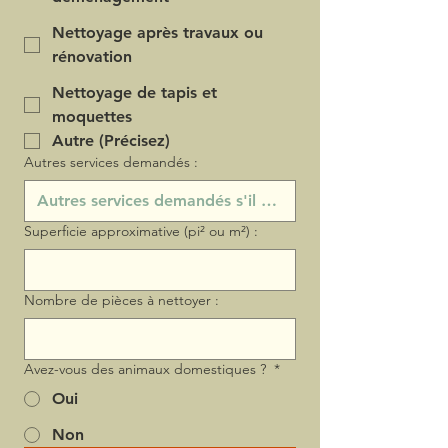
Nettoyage après travaux ou
rénovation
Nettoyage de tapis et
moquettes
Autre (Précisez)
Autres services demandés :
Superficie approximative (pi² ou m²) :
Nombre de pièces à nettoyer :
Avez-vous des animaux domestiques ?
*
Oui
Non