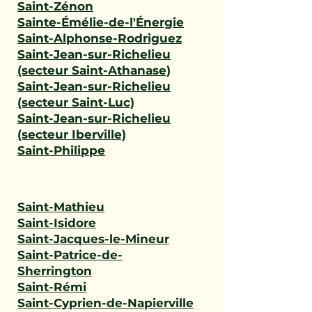
Saint-Zénon
Sainte-Émélie-de-l'Énergie
Saint-Alphonse-Rodriguez
Saint-Jean-sur-Richelieu
(secteur Saint-Athanase)
Saint-Jean-sur-Richelieu
(secteur Saint-Luc)
Saint-Jean-sur-Richelieu
(secteur Iberville)
Saint-Philippe
Saint-Mathieu
Saint-Isidore
Saint-Jacques-le-Mineur
Saint-Patrice-de-
Sherrington
Saint-Rémi
Saint-Cyprien-de-Napierville