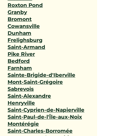
Roxton Pond
Granby
Bromont
Cowansville
Dunham
Frelighsburg
Saint-Armand
Pike River
Bedford
Farnham
Sainte-Brigide-d'Iberville
Mont-Saint-Grégoire
Sabrevois
Saint-Alexandre
Henryville
Saint-Cyprien-de-Napierville
Saint-Paul-de-l'Île-aux-Noix
Montérégie
Saint-Charles-Borromée