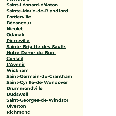
Saint-Léonard-d'Aston
Sainte-Marie-de-Blandford
Fortierville
Bécancour
Nicolet
Odanak
Pierreville
Sainte-Brigitte-des-Saults
Notre-Dame-du-Bon-
Conseil
L'Avenir
Wickham
Saint-Germain-de-Grantham
Saint-Cyrille-de-Wendover
Drummondville
Dudswell
Saint-Georges-de-Windsor
Ulverton
Richmond