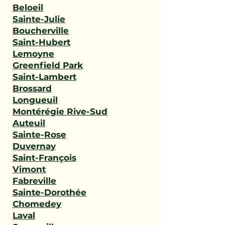
Beloeil
Sainte-Julie
Boucherville
Saint-Hubert
Lemoyne
Greenfield Park
Saint-Lambert
Brossard
Longueuil
Montérégie Rive-Sud
Auteuil
Sainte-Rose
Duvernay
Saint-François
Vimont
Fabreville
Sainte-Dorothée
Chomedey
Laval