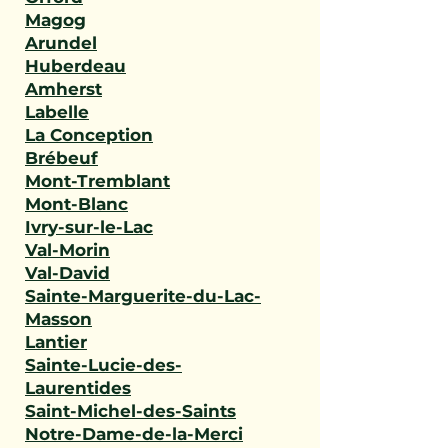
Magog
Arundel
Huberdeau
Amherst
Labelle
La Conception
Brébeuf
Mont-Tremblant
Mont-Blanc
Ivry-sur-le-Lac
Val-Morin
Val-David
Sainte-Marguerite-du-Lac-
Masson
Lantier
Sainte-Lucie-des-
Laurentides
Saint-Michel-des-Saints
Notre-Dame-de-la-Merci