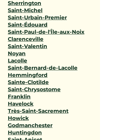
Sherrington
Saint-Michel
Saint-Urbain-Premier
Saint-Édouard
Saint-Paul-de-l'Île-aux-Noix
Clarenceville
Saint-Valentin
Noyan
Lacolle
Saint-Bernard-de-Lacolle
Hemmingford
Sainte-Clotilde
Saint-Chrysostome
Franklin
Havelock
Très-Saint-Sacrement
Howick
Godmanchester
Huntingdon
Saint-Anicet