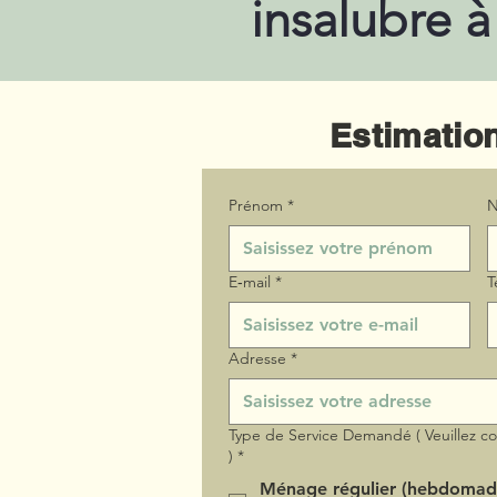
insalubre à
Estimation
Prénom
*
N
E‑mail
*
T
Adresse
*
Type de Service Demandé ( Veuillez c
)
*
Ménage régulier (hebdomad