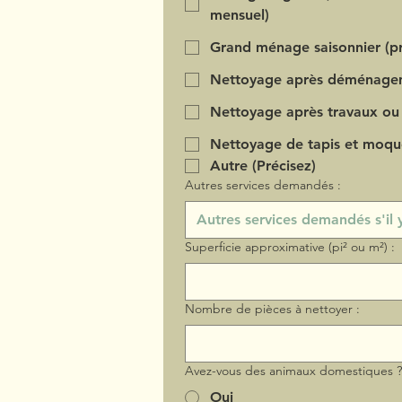
mensuel)
Grand ménage saisonnier (pr
Nettoyage après déménage
Nettoyage après travaux ou
Nettoyage de tapis et moqu
Autre (Précisez)
Autres services demandés :
Superficie approximative (pi² ou m²) :
Nombre de pièces à nettoyer :
Avez-vous des animaux domestiques 
Oui