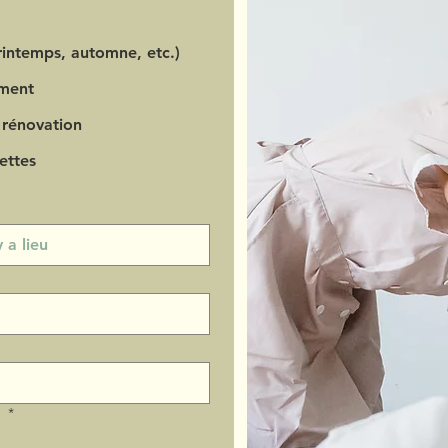
intemps, automne, etc.)
ment
 rénovation
ettes
?
*