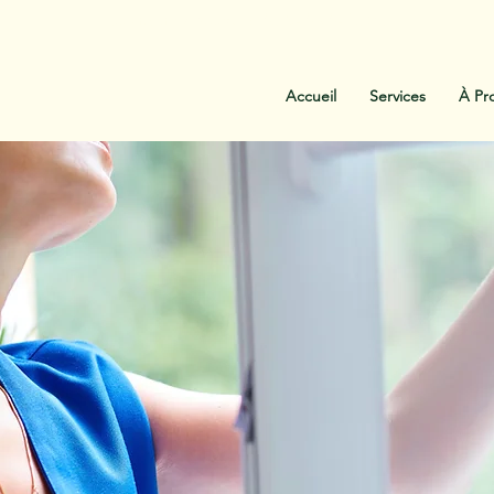
:
438-454-1303
Contactez-Nous
Accueil
Services
À Pr