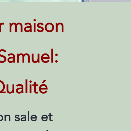
r maison
-Samuel:
ualité
n sale et