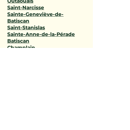
Outaouais
Saint-Narcisse
Sainte-Geneviève-de-
Batiscan
Saint-Stanislas
Sainte-Anne-de-la-Pérade
Batiscan
Champlain
Notre-Dame-du-Mont-
Carmel
Saint-Maurice
Shawinigan
Trois-Rivières
Mauricie
Saint-Victor
Saint-Éphrem-de-Beauce
Sainte-Rose-de-Watford
Saint-Côme-Linière
Saint-Martin
Saint-Benoît-Labre