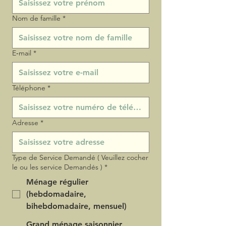
Nom de famille
*
E‑mail
*
Téléphone
*
Adresse
*
Type de Service Demandé ( Veuillez cocher
le ou les service Demandés )
*
Ménage régulier
(hebdomadaire,
bihebdomadaire, mensuel)
Grand ménage saisonnier