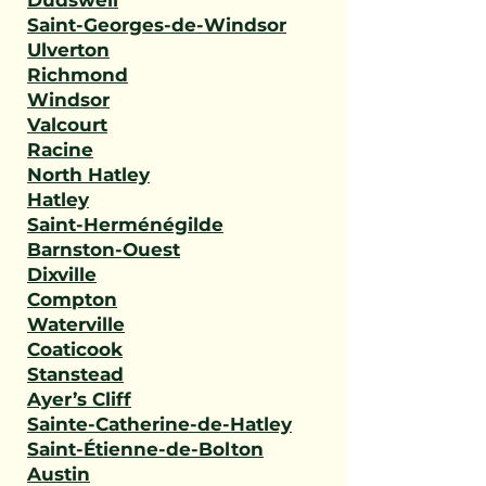
Dudswell
Saint-Georges-de-Windsor
Ulverton
Richmond
Windsor
Valcourt
Racine
North Hatley
Hatley
Saint-Herménégilde
Barnston-Ouest
Dixville
Compton
Waterville
Coaticook
Stanstead
Ayer’s Cliff
Sainte-Catherine-de-Hatley
Saint-Étienne-de-Bolton
Austin