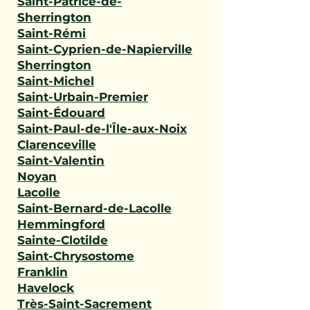
Saint-Patrice-de-
Sherrington
Saint-Rémi
Saint-Cyprien-de-Napierville
Sherrington
Saint-Michel
Saint-Urbain-Premier
Saint-Édouard
Saint-Paul-de-l'Île-aux-Noix
Clarenceville
Saint-Valentin
Noyan
Lacolle
Saint-Bernard-de-Lacolle
Hemmingford
Sainte-Clotilde
Saint-Chrysostome
Franklin
Havelock
Très-Saint-Sacrement