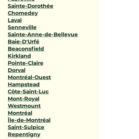
Sainte-Dorothée
Chomedey
Laval
Senneville
Sainte-Anne-de-Bellevue
Baie-D'Urfé
Beaconsfield
Kirkland
Pointe-Claire
Dorval
Montréal-Ouest
Hampstead
Côte-Saint-Luc
Mont-Royal
Westmount
Montréal
Île-de-Montréal
Saint-Sulpice
Repentigny