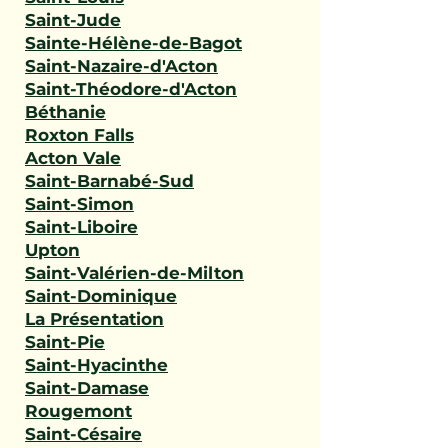
Saint-Jude
Sainte-Hélène-de-Bagot
Saint-Nazaire-d'Acton
Saint-Théodore-d'Acton
Béthanie
Roxton Falls
Acton Vale
Saint-Barnabé-Sud
Saint-Simon
Saint-Liboire
Upton
Saint-Valérien-de-Milton
Saint-Dominique
La Présentation
Saint-Pie
Saint-Hyacinthe
Saint-Damase
Rougemont
Saint-Césaire