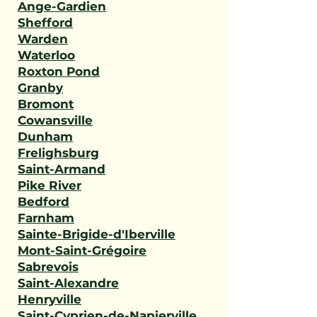
Ange-Gardien
Shefford
Warden
Waterloo
Roxton Pond
Granby
Bromont
Cowansville
Dunham
Frelighsburg
Saint-Armand
Pike River
Bedford
Farnham
Sainte-Brigide-d'Iberville
Mont-Saint-Grégoire
Sabrevois
Saint-Alexandre
Henryville
Saint-Cyprien-de-Napierville