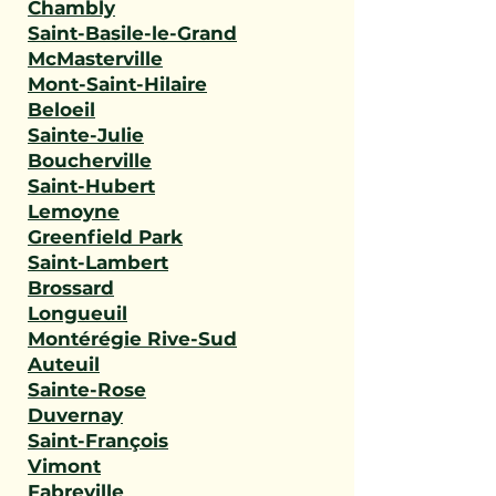
Chambly
Saint-Basile-le-Grand
McMasterville
Mont-Saint-Hilaire
Beloeil
Sainte-Julie
Boucherville
Saint-Hubert
Lemoyne
Greenfield Park
Saint-Lambert
Brossard
Longueuil
Montérégie Rive-Sud
Auteuil
Sainte-Rose
Duvernay
Saint-François
Vimont
Fabreville