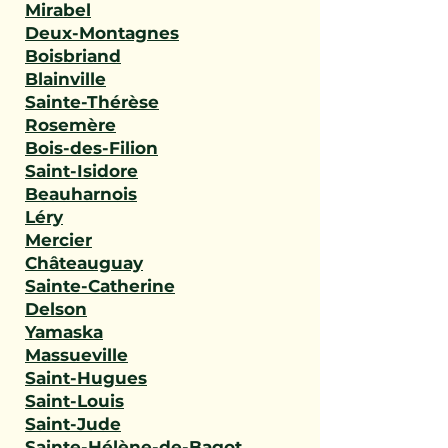
Mirabel
Deux-Montagnes
Boisbriand
Blainville
Sainte-Thérèse
Rosemère
Bois-des-Filion
Saint-Isidore
Beauharnois
Léry
Mercier
Châteauguay
Sainte-Catherine
Delson
Yamaska
Massueville
Saint-Hugues
Saint-Louis
Saint-Jude
Sainte-Hélène-de-Bagot