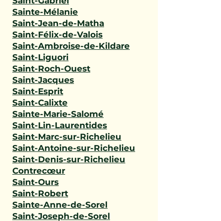
Saint-Gabriel
Sainte-Mélanie
Saint-Jean-de-Matha
Saint-Félix-de-Valois
Saint-Ambroise-de-Kildare
Saint-Liguori
Saint-Roch-Ouest
Saint-Jacques
Saint-Esprit
Saint-Calixte
Sainte-Marie-Salomé
Saint-Lin-Laurentides
Saint-Marc-sur-Richelieu
Saint-Antoine-sur-Richelieu
Saint-Denis-sur-Richelieu
Contrecœur
Saint-Ours
Saint-Robert
Sainte-Anne-de-Sorel
Saint-Joseph-de-Sorel