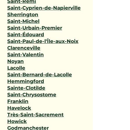
Saint-Rémi
Saint-Cyprien-de-Napierville
Sherrington
Saint-Michel
Saint-Urbain-Premier
Saint-Édouard
Saint-Paul-de-l'Île-aux-Noix
Clarenceville
Saint-Valentin
Noyan
Lacolle
Saint-Bernard-de-Lacolle
Hemmingford
Sainte-Clotilde
Saint-Chrysostome
Franklin
Havelock
Très-Saint-Sacrement
Howick
Godmanchester