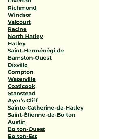
Ulverton
Richmond
Windsor
Valcourt
Racine
North Hatley
Hatley
Saint-Herménégilde
Barnston-Ouest
Dixville
Compton
Waterville
Coaticook
Stanstead
Ayer’s Cliff
Sainte-Catherine-de-Hatley
Saint-Étienne-de-Bolton
Austin
Bolton-Ouest
Bolton-Est