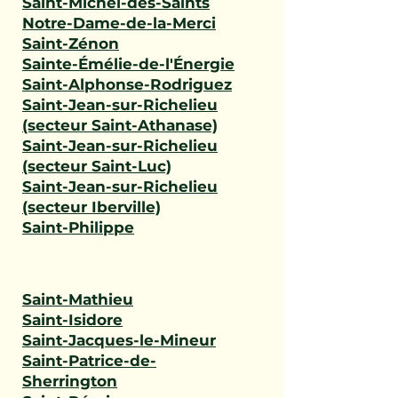
Saint-Michel-des-Saints
Notre-Dame-de-la-Merci
Saint-Zénon
Sainte-Émélie-de-l'Énergie
Saint-Alphonse-Rodriguez
Saint-Jean-sur-Richelieu
(secteur Saint-Athanase)
Saint-Jean-sur-Richelieu
(secteur Saint-Luc)
Saint-Jean-sur-Richelieu
(secteur Iberville)
Saint-Philippe
Saint-Mathieu
Saint-Isidore
Saint-Jacques-le-Mineur
Saint-Patrice-de-
Sherrington