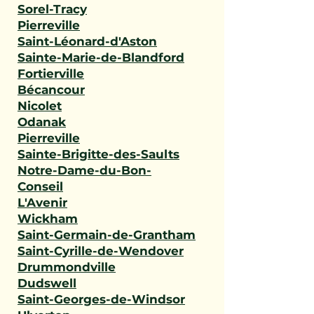
Sorel-Tracy
Pierreville
Saint-Léonard-d'Aston
Sainte-Marie-de-Blandford
Fortierville
Bécancour
Nicolet
Odanak
Pierreville
Sainte-Brigitte-des-Saults
Notre-Dame-du-Bon-
Conseil
L'Avenir
Wickham
Saint-Germain-de-Grantham
Saint-Cyrille-de-Wendover
Drummondville
Dudswell
Saint-Georges-de-Windsor