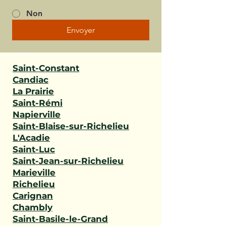
Non
Envoyer
Saint-Constant
Candiac
La Prairie
Saint-Rémi
Napierville
Saint-Blaise-sur-Richelieu
L'Acadie
Saint-Luc
Saint-Jean-sur-Richelieu
Marieville
Richelieu
Carignan
Chambly
Saint-Basile-le-Grand