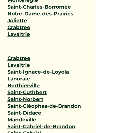
Montérégie
Saint-Charles-Borromée
Notre-Dame-des-Prairies
Joliette
Crabtree
Lavaltrie
Crabtree
Lavaltrie
Saint-Ignace-de-Loyola
Lanoraie
Berthierville
Saint-Cuthbert
Saint-Norbert
Saint-Cléophas-de-Brandon
Saint-Didace
Mandeville
Saint-Gabriel-de-Brandon