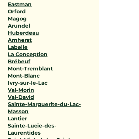
Eastman
Orford
Magog
Arundel
Huberdeau
Amherst
Labelle
La Conception
Brébeuf
Mont-Tremblant
Mont-Blanc
Ivry-sur-le-Lac
Val-Morin
Val-David
Sainte-Marguerite-du-Lac-
Masson
Lantier
Sainte-Lucie-des-
Laurentides