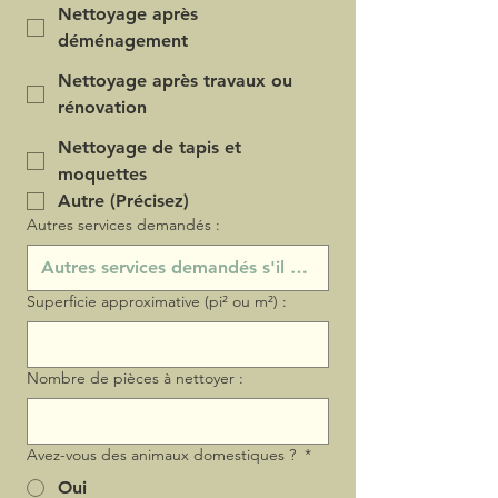
Nettoyage après
déménagement
Nettoyage après travaux ou
rénovation
Nettoyage de tapis et
moquettes
Autre (Précisez)
Autres services demandés :
Superficie approximative (pi² ou m²) :
Nombre de pièces à nettoyer :
Avez-vous des animaux domestiques ?
*
Oui