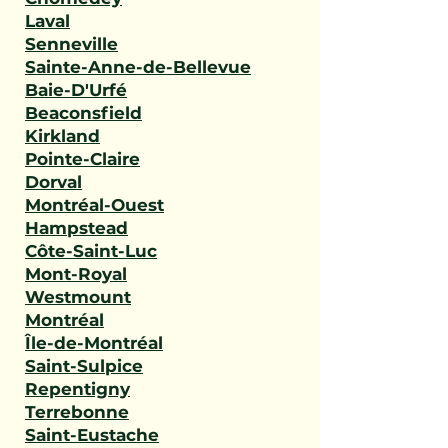
Laval
Senneville
Sainte-Anne-de-Bellevue
Baie-D'Urfé
Beaconsfield
Kirkland
Pointe-Claire
Dorval
Montréal-Ouest
Hampstead
Côte-Saint-Luc
Mont-Royal
Westmount
Montréal
Île-de-Montréal
Saint-Sulpice
Repentigny
Terrebonne
Saint-Eustache