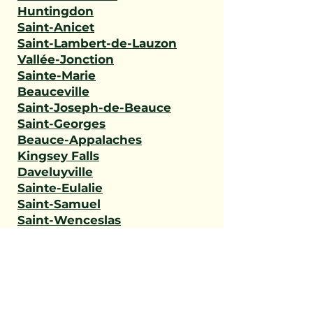
Huntingdon
Saint-Anicet
Saint-Lambert-de-Lauzon
Vallée-Jonction
Sainte-Marie
Beauceville
Saint-Joseph-de-Beauce
Saint-Georges
Beauce-Appalaches
Kingsey Falls
Daveluyville
Sainte-Eulalie
Saint-Samuel
Saint-Wenceslas
Val-des-Monts
L'Ange-Gardien
Gatineau
Outaouais
Saint-Narcisse