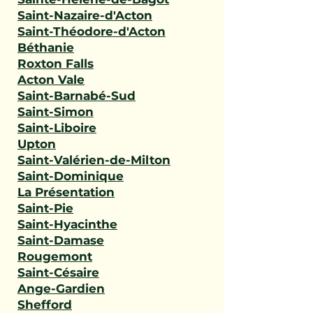
Saint-Nazaire-d'Acton
Saint-Théodore-d'Acton
Béthanie
Roxton Falls
Acton Vale
Saint-Barnabé-Sud
Saint-Simon
Saint-Liboire
Upton
Saint-Valérien-de-Milton
Saint-Dominique
La Présentation
Saint-Pie
Saint-Hyacinthe
Saint-Damase
Rougemont
Saint-Césaire
Ange-Gardien
Shefford