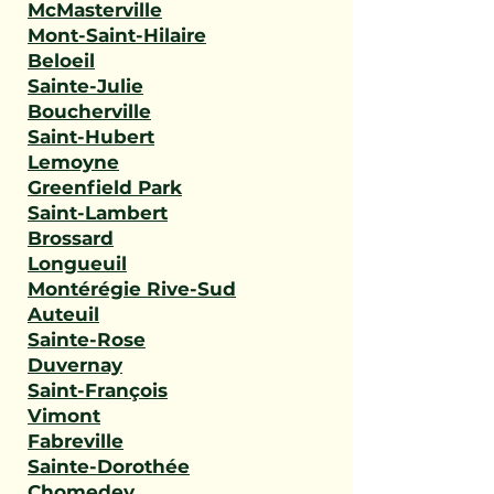
McMasterville
Mont-Saint-Hilaire
Beloeil
Sainte-Julie
Boucherville
Saint-Hubert
Lemoyne
Greenfield Park
Saint-Lambert
Brossard
Longueuil
Montérégie Rive-Sud
Auteuil
Sainte-Rose
Duvernay
Saint-François
Vimont
Fabreville
Sainte-Dorothée
Chomedey