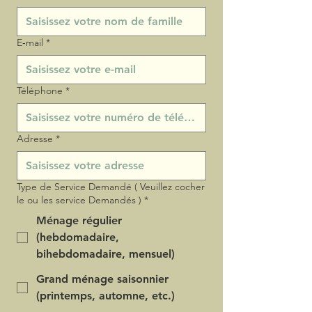
E‑mail
*
Téléphone
*
Adresse
*
Type de Service Demandé ( Veuillez cocher
le ou les service Demandés )
*
Ménage régulier
(hebdomadaire,
bihebdomadaire, mensuel)
Grand ménage saisonnier
(printemps, automne, etc.)