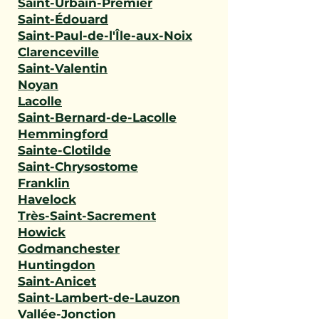
Saint-Urbain-Premier
Saint-Édouard
Saint-Paul-de-l'Île-aux-Noix
Clarenceville
Saint-Valentin
Noyan
Lacolle
Saint-Bernard-de-Lacolle
Hemmingford
Sainte-Clotilde
Saint-Chrysostome
Franklin
Havelock
Très-Saint-Sacrement
Howick
Godmanchester
Huntingdon
Saint-Anicet
Saint-Lambert-de-Lauzon
Vallée-Jonction