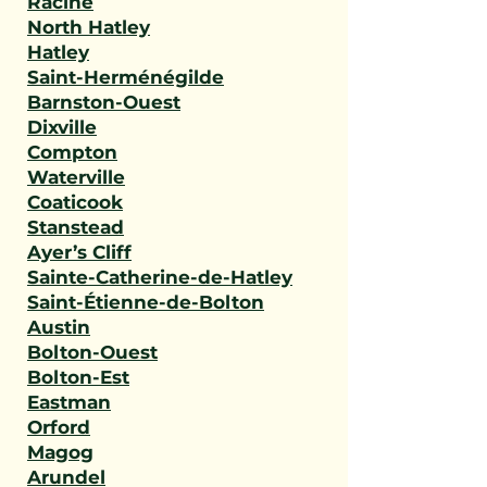
Racine
North Hatley
Hatley
Saint-Herménégilde
Barnston-Ouest
Dixville
Compton
Waterville
Coaticook
Stanstead
Ayer’s Cliff
Sainte-Catherine-de-Hatley
Saint-Étienne-de-Bolton
Austin
Bolton-Ouest
Bolton-Est
Eastman
Orford
Magog
Arundel