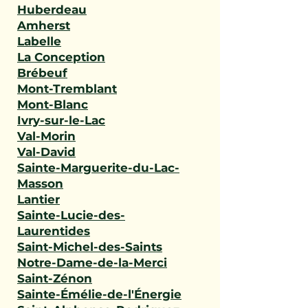
Huberdeau
Amherst
Labelle
La Conception
Brébeuf
Mont-Tremblant
Mont-Blanc
Ivry-sur-le-Lac
Val-Morin
Val-David
Sainte-Marguerite-du-Lac-
Masson
Lantier
Sainte-Lucie-des-
Laurentides
Saint-Michel-des-Saints
Notre-Dame-de-la-Merci
Saint-Zénon
Sainte-Émélie-de-l'Énergie