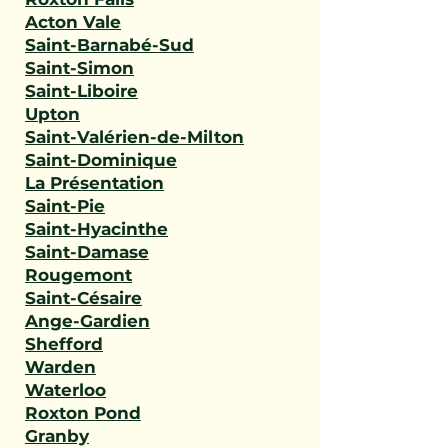
Acton Vale
Saint-Barnabé-Sud
Saint-Simon
Saint-Liboire
Upton
Saint-Valérien-de-Milton
Saint-Dominique
La Présentation
Saint-Pie
Saint-Hyacinthe
Saint-Damase
Rougemont
Saint-Césaire
Ange-Gardien
Shefford
Warden
Waterloo
Roxton Pond
Granby