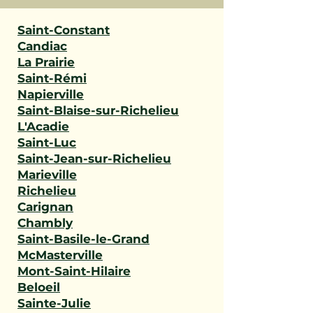
Saint-Constant
Candiac
La Prairie
Saint-Rémi
Napierville
Saint-Blaise-sur-Richelieu
L'Acadie
Saint-Luc
Saint-Jean-sur-Richelieu
Marieville
Richelieu
Carignan
Chambly
Saint-Basile-le-Grand
McMasterville
Mont-Saint-Hilaire
Beloeil
Sainte-Julie