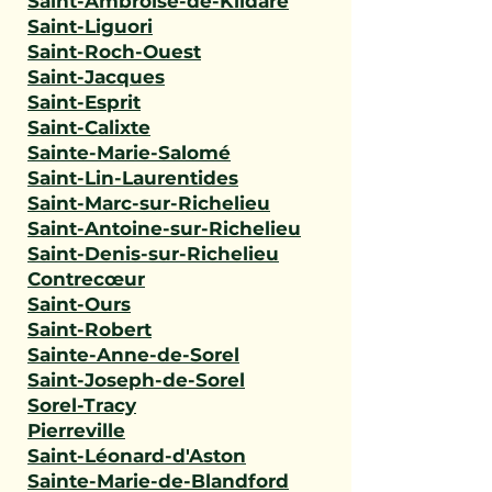
Saint-Ambroise-de-Kildare
Saint-Liguori
Saint-Roch-Ouest
Saint-Jacques
Saint-Esprit
Saint-Calixte
Sainte-Marie-Salomé
Saint-Lin-Laurentides
Saint-Marc-sur-Richelieu
Saint-Antoine-sur-Richelieu
Saint-Denis-sur-Richelieu
Contrecœur
Saint-Ours
Saint-Robert
Sainte-Anne-de-Sorel
Saint-Joseph-de-Sorel
Sorel-Tracy
Pierreville
Saint-Léonard-d'Aston
Sainte-Marie-de-Blandford