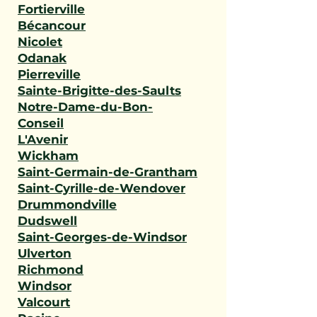
Fortierville
Bécancour
Nicolet
Odanak
Pierreville
Sainte-Brigitte-des-Saults
Notre-Dame-du-Bon-
Conseil
L'Avenir
Wickham
Saint-Germain-de-Grantham
Saint-Cyrille-de-Wendover
Drummondville
Dudswell
Saint-Georges-de-Windsor
Ulverton
Richmond
Windsor
Valcourt