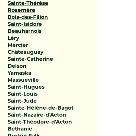
Sainte-Thérèse
Rosemère
Bois-des-Filion
Saint-Isidore
Beauharnois
Léry
Mercier
Châteauguay
Sainte-Catherine
Delson
Yamaska
Massueville
Saint-Hugues
Saint-Louis
Saint-Jude
Sainte-Hélène-de-Bagot
Saint-Nazaire-d'Acton
Saint-Théodore-d'Acton
Béthanie
Roxton Falls