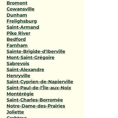
Bromont
Cowansville
Dunham
Frelighsburg
Saint-Armand
Pike River
Bedford
Farnham
Sainte-Brigide-d'Iberville
Mont-Saint-Grégoire
Sabrevois
Saint-Alexandre
Henryville
Saint-Cyprien-de-Napierville
Saint-Paul-de-l'Île-aux-Noix
Montérégie
Saint-Charles-Borromée
Notre-Dame-des-Prairies
Joliette