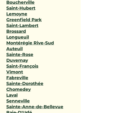
Boucherville
Saint-Hubert
Lemoyne
Greenfield Park
Saint-Lambert
Brossard
Longueuil
Montérégie Rive-Sud
Auteuil
Sainte-Rose
Duvernay
Saint-François
Vimont
Fabreville
Sainte-Dorothée
Chomedey
Laval
Senneville
Sainte-Anne-de-Bellevue
Baie-D'Urfé