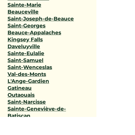
Sainte-Marie
Beauceville
Saint-Joseph-de-Beauce
Saint-Georges
Beauce-Appalaches
Kingsey Falls
Daveluyville
Sainte-Eulalie
Saint-Samuel
Saint-Wenceslas
Val-des-Monts
L'Ange-Gardien
Gatineau
Outaouais
Saint-Narcisse
Sainte-Geneviève-de-
Batiscan
Saint-Stanislas
Sainte-Anne-de-la-Pérade