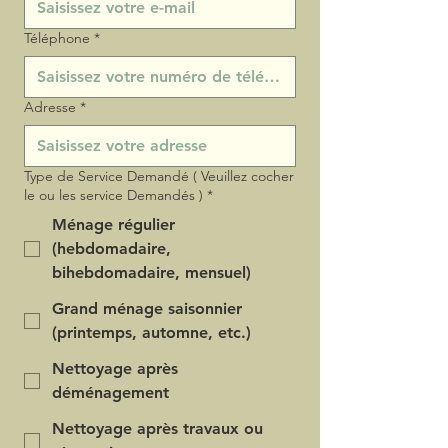
Téléphone
*
Adresse
*
Type de Service Demandé ( Veuillez cocher
le ou les service Demandés )
*
Ménage régulier
(hebdomadaire,
bihebdomadaire, mensuel)
Grand ménage saisonnier
(printemps, automne, etc.)
Nettoyage après
déménagement
Nettoyage après travaux ou