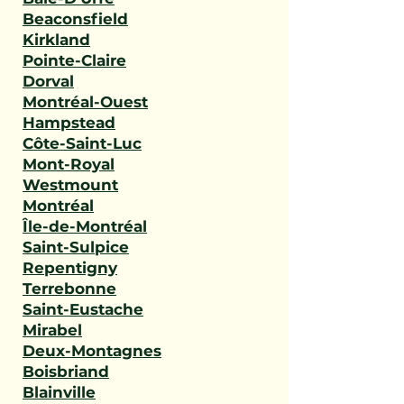
Beaconsfield
Kirkland
Pointe-Claire
Dorval
Montréal-Ouest
Hampstead
Côte-Saint-Luc
Mont-Royal
Westmount
Montréal
Île-de-Montréal
Saint-Sulpice
Repentigny
Terrebonne
Saint-Eustache
Mirabel
Deux-Montagnes
Boisbriand
Blainville