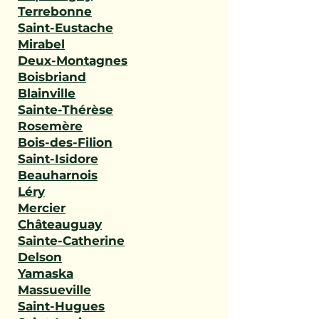
Terrebonne
Saint-Eustache
Mirabel
Deux-Montagnes
Boisbriand
Blainville
Sainte-Thérèse
Rosemère
Bois-des-Filion
Saint-Isidore
Beauharnois
Léry
Mercier
Châteauguay
Sainte-Catherine
Delson
Yamaska
Massueville
Saint-Hugues