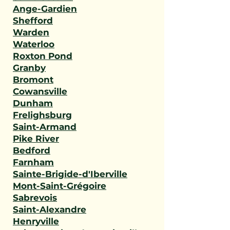
Ange-Gardien
Shefford
Warden
Waterloo
Roxton Pond
Granby
Bromont
Cowansville
Dunham
Frelighsburg
Saint-Armand
Pike River
Bedford
Farnham
Sainte-Brigide-d'Iberville
Mont-Saint-Grégoire
Sabrevois
Saint-Alexandre
Henryville