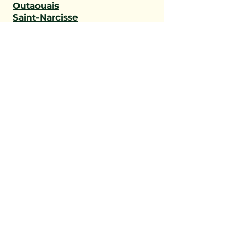
Outaouais
Saint-Narcisse
Sainte-Geneviève-de-
Batiscan
Saint-Stanislas
Sainte-Anne-de-la-Pérade
Batiscan
Champlain
Notre-Dame-du-Mont-
Carmel
Saint-Maurice
Shawinigan
Trois-Rivières
Mauricie
Saint-Victor
Saint-Éphrem-de-Beauce
Sainte-Rose-de-Watford
Saint-Côme-Linière
Saint-Martin