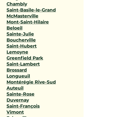
Chambly
Saint-Basile-le-Grand
McMasterville
Mont-Saint-Hilaire
Beloeil
Sainte-Julie
Boucherville
Saint-Hubert
Lemoyne
Greenfield Park
Saint-Lambert
Brossard
Longueuil
Montérégie Rive-Sud
Auteuil
Sainte-Rose
Duvernay
Saint-François
Vimont