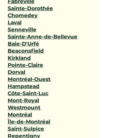
Fabreville
Sainte-Dorothée
Chomedey
Laval
Senneville
Sainte-Anne-de-Bellevue
Baie-D'Urfé
Beaconsfield
Kirkland
Pointe-Claire
Dorval
Montréal-Ouest
Hampstead
Côte-Saint-Luc
Mont-Royal
Westmount
Montréal
Île-de-Montréal
Saint-Sulpice
Repentigny