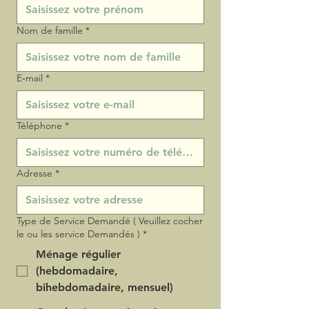
Nom de famille
*
E‑mail
*
Téléphone
*
Adresse
*
Type de Service Demandé ( Veuillez cocher
le ou les service Demandés )
*
Ménage régulier
(hebdomadaire,
bihebdomadaire, mensuel)