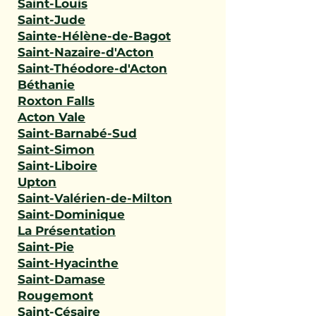
Saint-Louis
Saint-Jude
Sainte-Hélène-de-Bagot
Saint-Nazaire-d'Acton
Saint-Théodore-d'Acton
Béthanie
Roxton Falls
Acton Vale
Saint-Barnabé-Sud
Saint-Simon
Saint-Liboire
Upton
Saint-Valérien-de-Milton
Saint-Dominique
La Présentation
Saint-Pie
Saint-Hyacinthe
Saint-Damase
Rougemont
Saint-Césaire