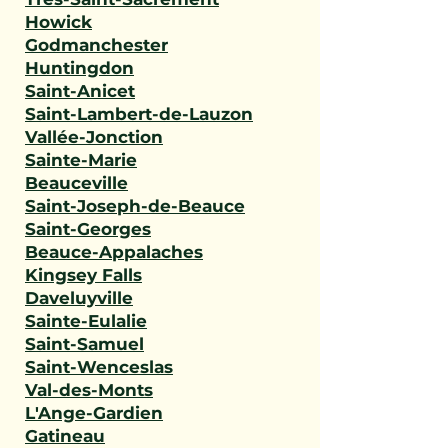
Howick
Godmanchester
Huntingdon
Saint-Anicet
Saint-Lambert-de-Lauzon
Vallée-Jonction
Sainte-Marie
Beauceville
Saint-Joseph-de-Beauce
Saint-Georges
Beauce-Appalaches
Kingsey Falls
Daveluyville
Sainte-Eulalie
Saint-Samuel
Saint-Wenceslas
Val-des-Monts
L'Ange-Gardien
Gatineau