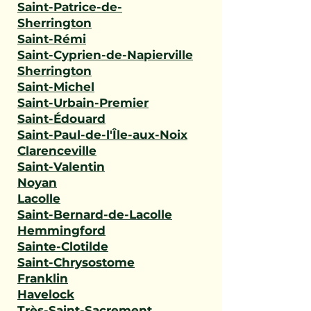
Saint-Patrice-de-
Sherrington
Saint-Rémi
Saint-Cyprien-de-Napierville
Sherrington
Saint-Michel
Saint-Urbain-Premier
Saint-Édouard
Saint-Paul-de-l'Île-aux-Noix
Clarenceville
Saint-Valentin
Noyan
Lacolle
Saint-Bernard-de-Lacolle
Hemmingford
Sainte-Clotilde
Saint-Chrysostome
Franklin
Havelock
Très-Saint-Sacrement