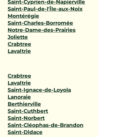
Saint-Cyprien-de-Napierville
Saint-Paul-de-l'Île-aux-Noix
Montérégie
Saint-Charles-Borromée
Notre-Dame-des-Prairies
Joliette
Crabtree
Lavaltrie
Crabtree
Lavaltrie
Saint-Ignace-de-Loyola
Lanoraie
Berthierville
Saint-Cuthbert
Saint-Norbert
Saint-Cléophas-de-Brandon
Saint-Didace