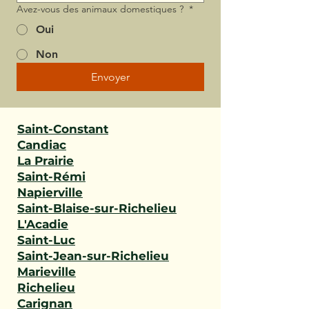
Avez-vous des animaux domestiques ?
*
Oui
Non
Envoyer
Saint-Constant
Candiac
La Prairie
Saint-Rémi
Napierville
Saint-Blaise-sur-Richelieu
L'Acadie
Saint-Luc
Saint-Jean-sur-Richelieu
Marieville
Richelieu
Carignan