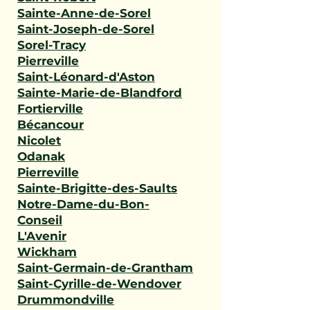
Sainte-Anne-de-Sorel
Saint-Joseph-de-Sorel
Sorel-Tracy
Pierreville
Saint-Léonard-d'Aston
Sainte-Marie-de-Blandford
Fortierville
Bécancour
Nicolet
Odanak
Pierreville
Sainte-Brigitte-des-Saults
Notre-Dame-du-Bon-
Conseil
L'Avenir
Wickham
Saint-Germain-de-Grantham
Saint-Cyrille-de-Wendover
Drummondville