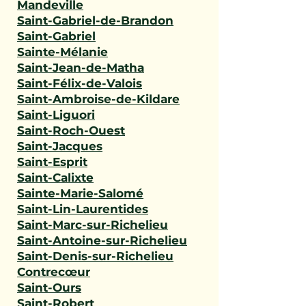
Mandeville
Saint-Gabriel-de-Brandon
Saint-Gabriel
Sainte-Mélanie
Saint-Jean-de-Matha
Saint-Félix-de-Valois
Saint-Ambroise-de-Kildare
Saint-Liguori
Saint-Roch-Ouest
Saint-Jacques
Saint-Esprit
Saint-Calixte
Sainte-Marie-Salomé
Saint-Lin-Laurentides
Saint-Marc-sur-Richelieu
Saint-Antoine-sur-Richelieu
Saint-Denis-sur-Richelieu
Contrecœur
Saint-Ours
Saint-Robert