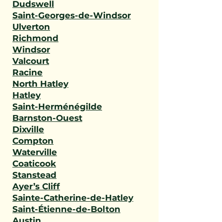
Dudswell
Saint-Georges-de-Windsor
Ulverton
Richmond
Windsor
Valcourt
Racine
North Hatley
Hatley
Saint-Herménégilde
Barnston-Ouest
Dixville
Compton
Waterville
Coaticook
Stanstead
Ayer’s Cliff
Sainte-Catherine-de-Hatley
Saint-Étienne-de-Bolton
Austin