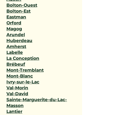
Bolton-Ouest
Bolton-Est
Eastman
Orford
Magog
Arundel
Huberdeau
Amherst
Labelle
La Conception
Brébeuf
Mont-Tremblant
Mont-Blanc
Ivry-sur-le-Lac
Val-Morin
Val-David
Sainte-Marguerite-du-Lac-
Masson
Lantier