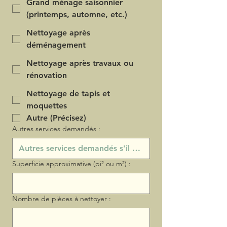
Grand ménage saisonnier
(printemps, automne, etc.)
Nettoyage après
déménagement
Nettoyage après travaux ou
rénovation
Nettoyage de tapis et
moquettes
Autre (Précisez)
Autres services demandés :
Superficie approximative (pi² ou m²) :
Nombre de pièces à nettoyer :