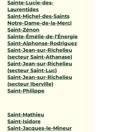
Sainte-Lucie-des-
Laurentides
Saint-Michel-des-Saints
Notre-Dame-de-la-Merci
Saint-Zénon
Sainte-Émélie-de-l'Énergie
Saint-Alphonse-Rodriguez
Saint-Jean-sur-Richelieu
(secteur Saint-Athanase)
Saint-Jean-sur-Richelieu
(secteur Saint-Luc)
Saint-Jean-sur-Richelieu
(secteur Iberville)
Saint-Philippe
Saint-Mathieu
Saint-Isidore
Saint-Jacques-le-Mineur