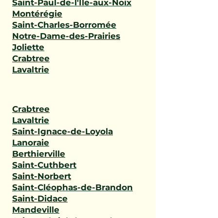
Saint-Paul-de-l'Île-aux-Noix
Montérégie
Saint-Charles-Borromée
Notre-Dame-des-Prairies
Joliette
Crabtree
Lavaltrie
Crabtree
Lavaltrie
Saint-Ignace-de-Loyola
Lanoraie
Berthierville
Saint-Cuthbert
Saint-Norbert
Saint-Cléophas-de-Brandon
Saint-Didace
Mandeville