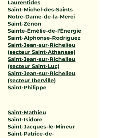
Laurentides
Saint-Michel-des-Saints
Notre-Dame-de-la-Merci
Saint-Zénon
Sainte-Émélie-de-l'Énergie
Saint-Alphonse-Rodriguez
Saint-Jean-sur-Richelieu
(secteur Saint-Athanase)
Saint-Jean-sur-Richelieu
(secteur Saint-Luc)
Saint-Jean-sur-Richelieu
(secteur Iberville)
Saint-Philippe
Saint-Mathieu
Saint-Isidore
Saint-Jacques-le-Mineur
Saint-Patrice-de-