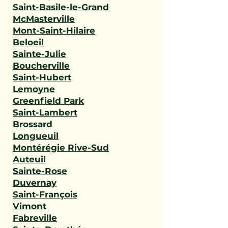
Saint-Basile-le-Grand
McMasterville
Mont-Saint-Hilaire
Beloeil
Sainte-Julie
Boucherville
Saint-Hubert
Lemoyne
Greenfield Park
Saint-Lambert
Brossard
Longueuil
Montérégie Rive-Sud
Auteuil
Sainte-Rose
Duvernay
Saint-François
Vimont
Fabreville