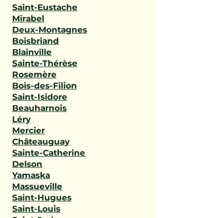
Saint-Eustache
Mirabel
Deux-Montagnes
Boisbriand
Blainville
Sainte-Thérèse
Rosemère
Bois-des-Filion
Saint-Isidore
Beauharnois
Léry
Mercier
Châteauguay
Sainte-Catherine
Delson
Yamaska
Massueville
Saint-Hugues
Saint-Louis