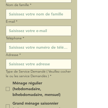
Nom de famille
*
E‑mail
*
Téléphone
*
Adresse
*
Type de Service Demandé ( Veuillez cocher
le ou les service Demandés )
*
Ménage régulier
(hebdomadaire,
bihebdomadaire, mensuel)
Grand ménage saisonnier