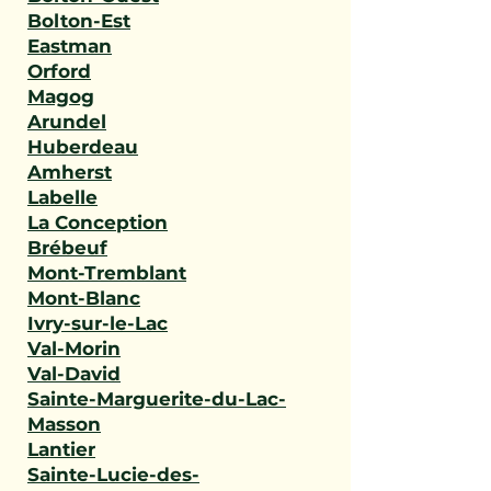
Bolton-Est
Eastman
Orford
Magog
Arundel
Huberdeau
Amherst
Labelle
La Conception
Brébeuf
Mont-Tremblant
Mont-Blanc
Ivry-sur-le-Lac
Val-Morin
Val-David
Sainte-Marguerite-du-Lac-
Masson
Lantier
Sainte-Lucie-des-