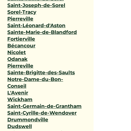
Saint-Joseph-de-Sorel
Sorel-Tracy
Pierreville
Saint-Léonard-d'Aston
Sainte-Marie-de-Blandford
Fortierville
Bécancour
Nicolet
Odanak
Pierreville
Sainte-Brigitte-des-Saults
Notre-Dame-du-Bon-
Conseil
L'Avenir
Wickham
Saint-Germain-de-Grantham
Saint-Cyrille-de-Wendover
Drummondville
Dudswell