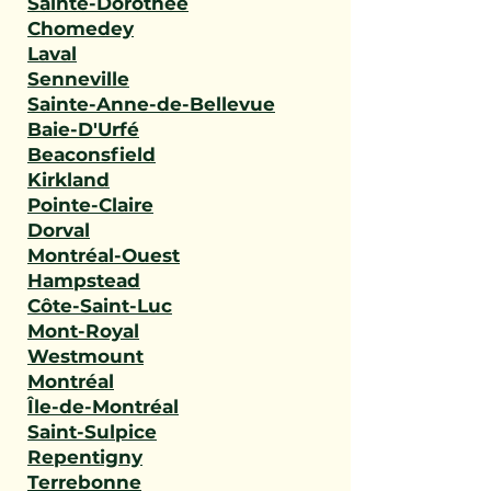
Sainte-Dorothée
Chomedey
Laval
Senneville
Sainte-Anne-de-Bellevue
Baie-D'Urfé
Beaconsfield
Kirkland
Pointe-Claire
Dorval
Montréal-Ouest
Hampstead
Côte-Saint-Luc
Mont-Royal
Westmount
Montréal
Île-de-Montréal
Saint-Sulpice
Repentigny
Terrebonne