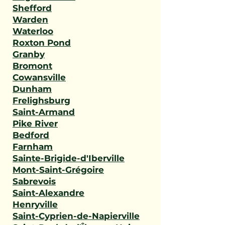
Shefford
Warden
Waterloo
Roxton Pond
Granby
Bromont
Cowansville
Dunham
Frelighsburg
Saint-Armand
Pike River
Bedford
Farnham
Sainte-Brigide-d'Iberville
Mont-Saint-Grégoire
Sabrevois
Saint-Alexandre
Henryville
Saint-Cyprien-de-Napierville