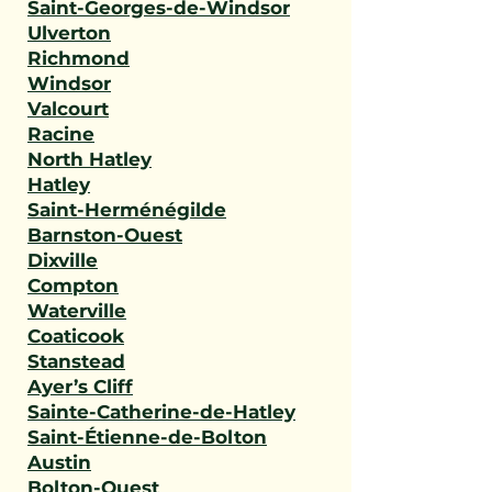
Saint-Georges-de-Windsor
Ulverton
Richmond
Windsor
Valcourt
Racine
North Hatley
Hatley
Saint-Herménégilde
Barnston-Ouest
Dixville
Compton
Waterville
Coaticook
Stanstead
Ayer’s Cliff
Sainte-Catherine-de-Hatley
Saint-Étienne-de-Bolton
Austin
Bolton-Ouest