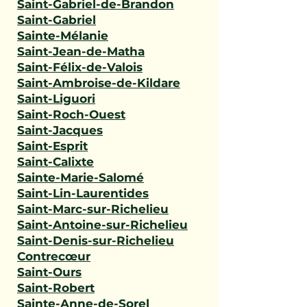
Saint-Gabriel-de-Brandon
Saint-Gabriel
Sainte-Mélanie
Saint-Jean-de-Matha
Saint-Félix-de-Valois
Saint-Ambroise-de-Kildare
Saint-Liguori
Saint-Roch-Ouest
Saint-Jacques
Saint-Esprit
Saint-Calixte
Sainte-Marie-Salomé
Saint-Lin-Laurentides
Saint-Marc-sur-Richelieu
Saint-Antoine-sur-Richelieu
Saint-Denis-sur-Richelieu
Contrecœur
Saint-Ours
Saint-Robert
Sainte-Anne-de-Sorel