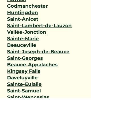
Godmanchester
Huntingdon
Saint-Anicet
Saint-Lambert-de-Lauzon
Vallée-Jonction
Sainte-Marie
Beauceville
Saint-Joseph-de-Beauce
Saint-Georges
Beauce-Appalaches
Kingsey Falls
Daveluyville
Sainte-Eulalie
Saint-Samuel
Saint-Wenceslas
Val-des-Monts
L'Ange-Gardien
Gatineau
Outaouais