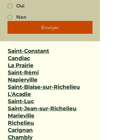
Oui
Non
Envoyer
Saint-Constant
Candiac
La Prairie
Saint-Rémi
Napierville
Saint-Blaise-sur-Richelieu
L'Acadie
Saint-Luc
Saint-Jean-sur-Richelieu
Marieville
Richelieu
Carignan
Chambly