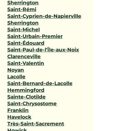
Sherrington
Saint-Rémi
Saint-Cyprien-de-Napierville
Sherrington
Saint-Michel
Saint-Urbain-Premier
Saint-Édouard
Saint-Paul-de-l'Île-aux-Noix
Clarenceville
Saint-Valentin
Noyan
Lacolle
Saint-Bernard-de-Lacolle
Hemmingford
Sainte-Clotilde
Saint-Chrysostome
Franklin
Havelock
Très-Saint-Sacrement
Howick