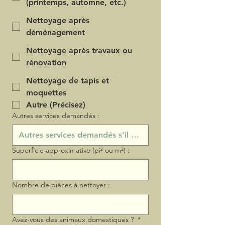
(printemps, automne, etc.)
Nettoyage après
déménagement
Nettoyage après travaux ou
rénovation
Nettoyage de tapis et
moquettes
Autre (Précisez)
Autres services demandés :
Superficie approximative (pi² ou m²) :
Nombre de pièces à nettoyer :
Avez-vous des animaux domestiques ?
*