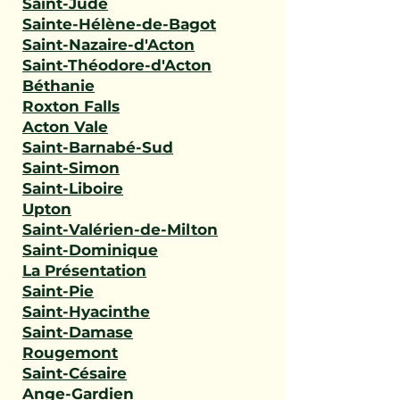
Saint-Jude
Sainte-Hélène-de-Bagot
Saint-Nazaire-d'Acton
Saint-Théodore-d'Acton
Béthanie
Roxton Falls
Acton Vale
Saint-Barnabé-Sud
Saint-Simon
Saint-Liboire
Upton
Saint-Valérien-de-Milton
Saint-Dominique
La Présentation
Saint-Pie
Saint-Hyacinthe
Saint-Damase
Rougemont
Saint-Césaire
Ange-Gardien