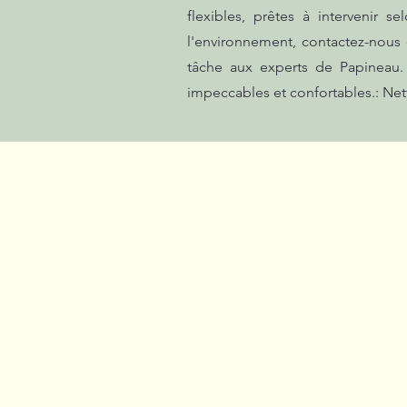
flexibles, prêtes à intervenir
l'environnement, contactez-nous
tâche aux experts de Papineau.
impeccables et confortables.: Net