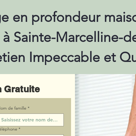
e en profondeur maiso
 à Sainte-Marcelline-de
etien Impeccable et Qu
 Gratuite
om de famille
*
éléphone
*