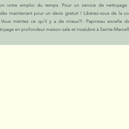
 selon votre emploi du temps. Pour un service de nettoyage
 dès maintenant pour un devis gratuit ! Libérez-vous de la c
 Vous méritez ce qu'il y a de mieux?!. Papineau excelle da
toyage en profondeur maison sale et insalubre à Sainte-Marcell