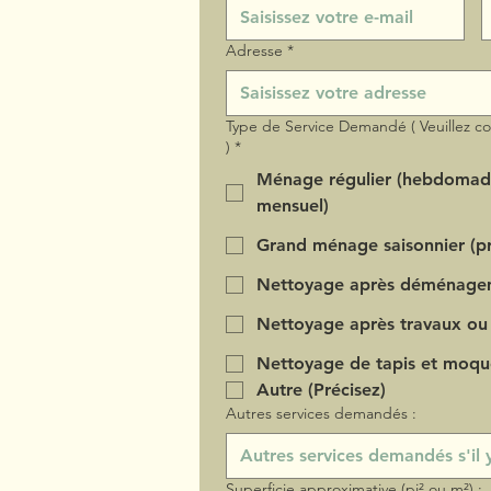
Adresse
*
Type de Service Demandé ( Veuillez c
)
*
Ménage régulier (hebdomad
mensuel)
Grand ménage saisonnier (pr
Nettoyage après déménage
Nettoyage après travaux ou
Nettoyage de tapis et moqu
Autre (Précisez)
Autres services demandés :
Superficie approximative (pi² ou m²) :