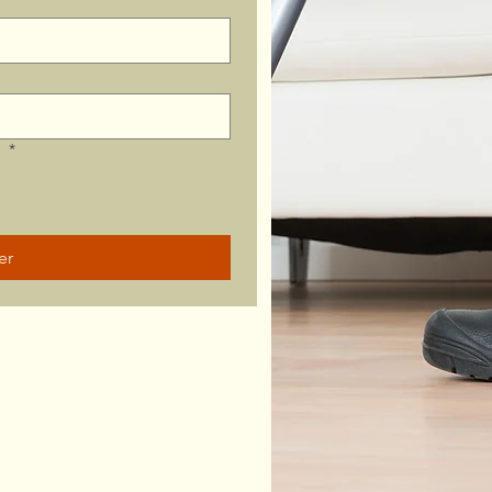
?
*
er