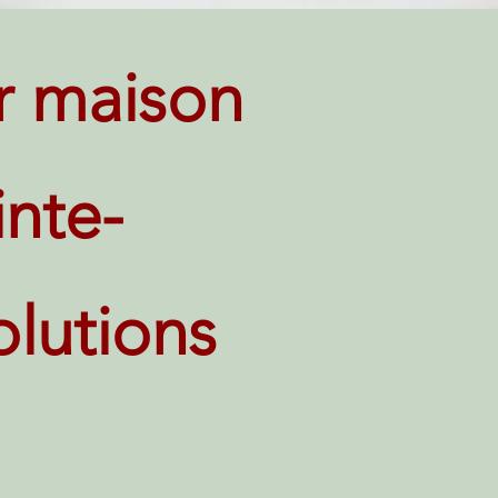
r maison
inte-
olutions