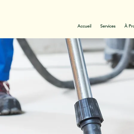
:
438-454-1303
Contactez-Nous
Accueil
Services
À Pr