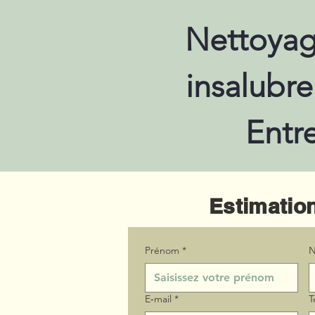
Nettoyag
insalubre
Entr
Estimation
Prénom
*
N
E‑mail
*
T