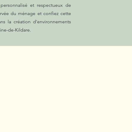
 personnalisé et respectueux de
orvée du ménage et confiez cette
ns la création d'environnements
ine-de-Kildare.