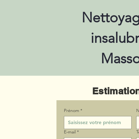
Nettoyag
insalub
Masso
Estimation
Prénom
*
N
E‑mail
*
T