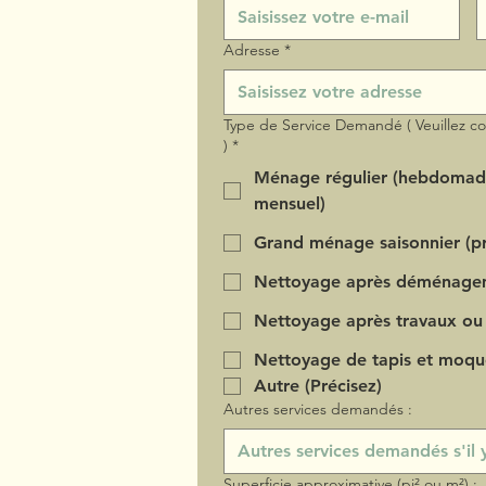
Adresse
*
Type de Service Demandé ( Veuillez c
)
*
Ménage régulier (hebdomad
mensuel)
Grand ménage saisonnier (pr
Nettoyage après déménage
Nettoyage après travaux ou
Nettoyage de tapis et moqu
Autre (Précisez)
Autres services demandés :
Superficie approximative (pi² ou m²) :