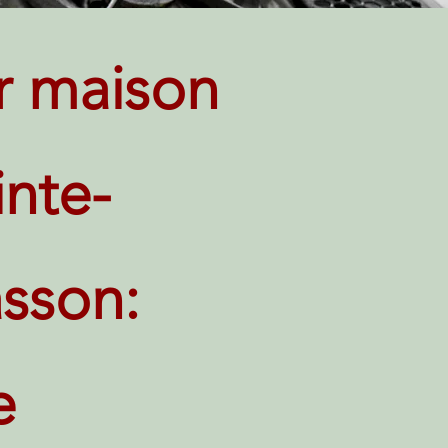
r maison
inte-
sson:
e