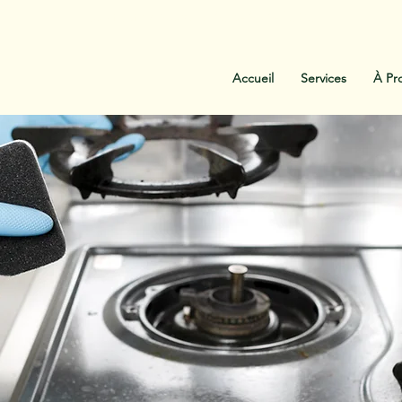
:
438-454-1303
Contactez-Nous
Accueil
Services
À Pr