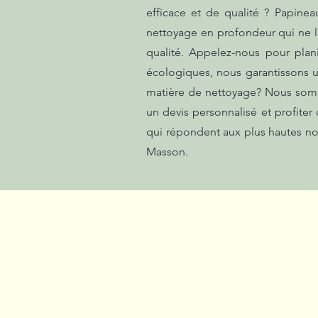
efficace et de qualité ? Papine
nettoyage en profondeur qui ne la
qualité. Appelez-nous pour plan
écologiques, nous garantissons u
matière de nettoyage? Nous somm
un devis personnalisé et profiter
qui répondent aux plus hautes no
Masson.