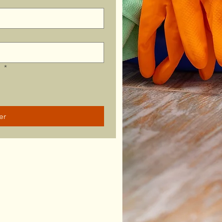
?
*
er