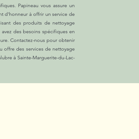
ifiques. Papineau vous assure un
t d'honneur à offrir un service de
lisant des produits de nettoyage
s avez des besoins spécifiques en
ure. Contactez-nous pour obtenir
au offre des services de nettoyage
lubre à Sainte-Marguerite-du-Lac-