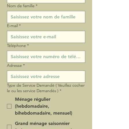
Nom de famille
*
E‑mail
*
Téléphone
*
Adresse
*
Type de Service Demandé ( Veuillez cocher
le ou les service Demandés )
*
Ménage régulier
(hebdomadaire,
bihebdomadaire, mensuel)
Grand ménage saisonnier