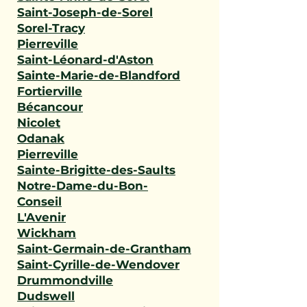
Saint-Joseph-de-Sorel
Sorel-Tracy
Pierreville
Saint-Léonard-d'Aston
Sainte-Marie-de-Blandford
Fortierville
Bécancour
Nicolet
Odanak
Pierreville
Sainte-Brigitte-des-Saults
Notre-Dame-du-Bon-
Conseil
L'Avenir
Wickham
Saint-Germain-de-Grantham
Saint-Cyrille-de-Wendover
Drummondville
Dudswell