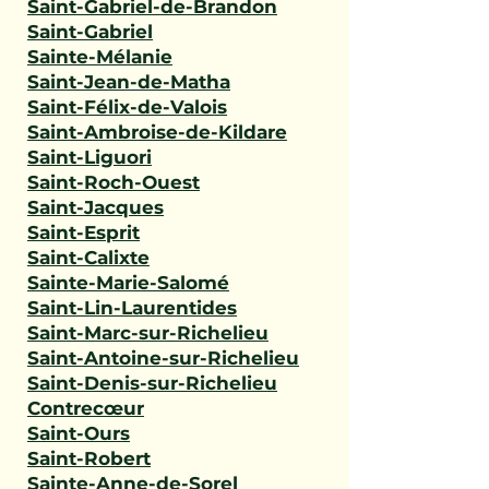
Saint-Gabriel-de-Brandon
Saint-Gabriel
Sainte-Mélanie
Saint-Jean-de-Matha
Saint-Félix-de-Valois
Saint-Ambroise-de-Kildare
Saint-Liguori
Saint-Roch-Ouest
Saint-Jacques
Saint-Esprit
Saint-Calixte
Sainte-Marie-Salomé
Saint-Lin-Laurentides
Saint-Marc-sur-Richelieu
Saint-Antoine-sur-Richelieu
Saint-Denis-sur-Richelieu
Contrecœur
Saint-Ours
Saint-Robert
Sainte-Anne-de-Sorel