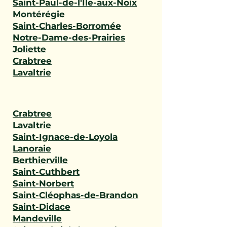
Saint-Paul-de-l'Île-aux-Noix
Montérégie
Saint-Charles-Borromée
Notre-Dame-des-Prairies
Joliette
Crabtree
Lavaltrie
Crabtree
Lavaltrie
Saint-Ignace-de-Loyola
Lanoraie
Berthierville
Saint-Cuthbert
Saint-Norbert
Saint-Cléophas-de-Brandon
Saint-Didace
Mandeville