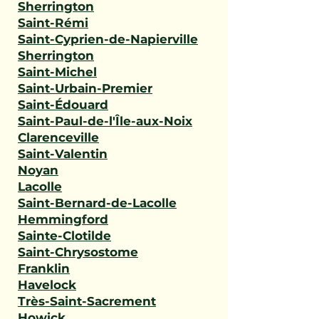
Sherrington
Saint-Rémi
Saint-Cyprien-de-Napierville
Sherrington
Saint-Michel
Saint-Urbain-Premier
Saint-Édouard
Saint-Paul-de-l'Île-aux-Noix
Clarenceville
Saint-Valentin
Noyan
Lacolle
Saint-Bernard-de-Lacolle
Hemmingford
Sainte-Clotilde
Saint-Chrysostome
Franklin
Havelock
Très-Saint-Sacrement
Howick