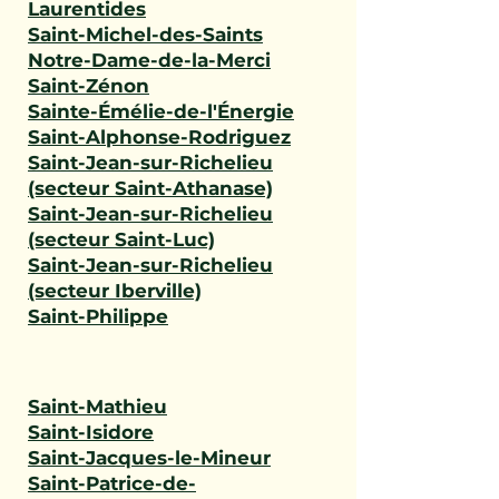
Laurentides
Saint-Michel-des-Saints
Notre-Dame-de-la-Merci
Saint-Zénon
Sainte-Émélie-de-l'Énergie
Saint-Alphonse-Rodriguez
Saint-Jean-sur-Richelieu
(secteur Saint-Athanase)
Saint-Jean-sur-Richelieu
(secteur Saint-Luc)
Saint-Jean-sur-Richelieu
(secteur Iberville)
Saint-Philippe
Saint-Mathieu
Saint-Isidore
Saint-Jacques-le-Mineur
Saint-Patrice-de-