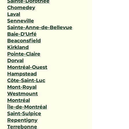
Sainte-Dorothée
Chomedey
Laval
Senneville
Sainte-Anne-de-Bellevue
Baie-D'Urfé
Beaconsfield
Kirkland
Pointe-Claire
Dorval
Montréal-Ouest
Hampstead
Côte-Saint-Luc
Mont-Royal
Westmount
Montréal
Île-de-Montréal
Saint-Sulpice
Repentigny
Terrebonne