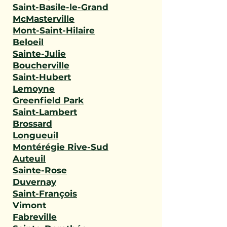
Saint-Basile-le-Grand
McMasterville
Mont-Saint-Hilaire
Beloeil
Sainte-Julie
Boucherville
Saint-Hubert
Lemoyne
Greenfield Park
Saint-Lambert
Brossard
Longueuil
Montérégie Rive-Sud
Auteuil
Sainte-Rose
Duvernay
Saint-François
Vimont
Fabreville