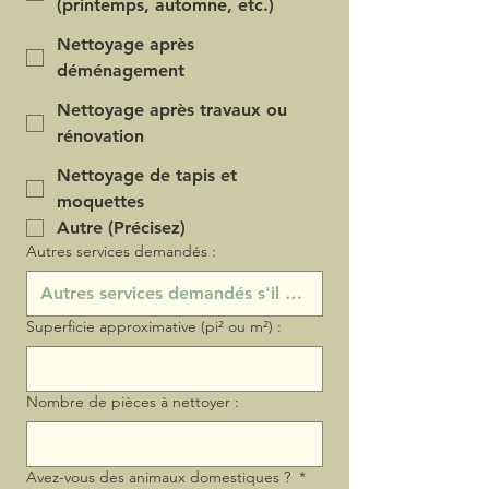
(printemps, automne, etc.)
Nettoyage après
déménagement
Nettoyage après travaux ou
rénovation
Nettoyage de tapis et
moquettes
Autre (Précisez)
Autres services demandés :
Superficie approximative (pi² ou m²) :
Nombre de pièces à nettoyer :
Avez-vous des animaux domestiques ?
*