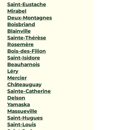
Saint-Eustache
Mirabel
Deux-Montagnes
Boisbriand
Blainville
Sainte-Thérèse
Rosemère
Bois-des-Filion
Saint-Isidore
Beauharnois
Léry
Mercier
Châteauguay
Sainte-Catherine
Delson
Yamaska
Massueville
Saint-Hugues
Saint-Louis