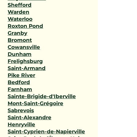
Shefford
Warden
Waterloo
Roxton Pond
Granby
Bromont
Cowansville
Dunham
Frelighsburg
Saint-Armand
Pike River
Bedford
Farnham
Sainte-Brigide-d'Iberville
Mont-Saint-Grégoire
Sabrevois
Saint-Alexandre
Henryville
Saint-Cyprien-de-Napierville