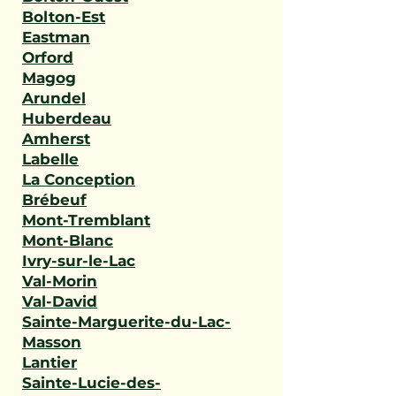
Bolton-Est
Eastman
Orford
Magog
Arundel
Huberdeau
Amherst
Labelle
La Conception
Brébeuf
Mont-Tremblant
Mont-Blanc
Ivry-sur-le-Lac
Val-Morin
Val-David
Sainte-Marguerite-du-Lac-
Masson
Lantier
Sainte-Lucie-des-