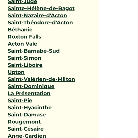
Saint-Jude
Sainte-Hélène-de-Bagot
Saint-Nazaire-d'Acton
Saint-Théodore-d'Acton
Béthanie
Roxton Falls
Acton Vale
Saint-Barnabé-Sud
Saint-Simon
Saint-Liboire
Upton
Saint-Valérien-de-Milton
Saint-Dominique
La Présentation
Saint-Pie
Saint-Hyacinthe
Saint-Damase
Rougemont
Saint-Césaire
Ange-Gardien