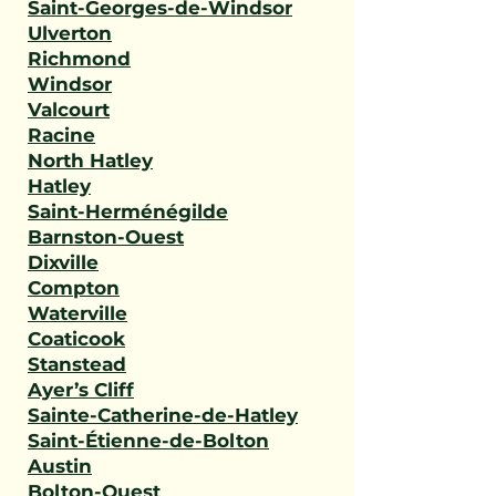
Saint-Georges-de-Windsor
Ulverton
Richmond
Windsor
Valcourt
Racine
North Hatley
Hatley
Saint-Herménégilde
Barnston-Ouest
Dixville
Compton
Waterville
Coaticook
Stanstead
Ayer’s Cliff
Sainte-Catherine-de-Hatley
Saint-Étienne-de-Bolton
Austin
Bolton-Ouest