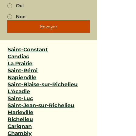
Oui
Non
Envoyer
Saint-Constant
Candiac
La Prairie
Saint-Rémi
Napierville
Saint-Blaise-sur-Richelieu
L'Acadie
Saint-Luc
Saint-Jean-sur-Richelieu
Marieville
Richelieu
Carignan
Chambly