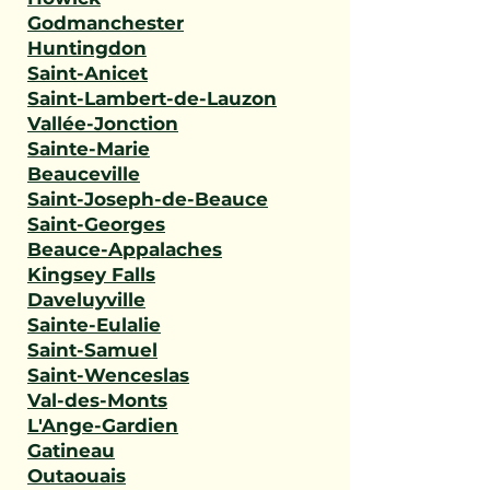
Godmanchester
Huntingdon
Saint-Anicet
Saint-Lambert-de-Lauzon
Vallée-Jonction
Sainte-Marie
Beauceville
Saint-Joseph-de-Beauce
Saint-Georges
Beauce-Appalaches
Kingsey Falls
Daveluyville
Sainte-Eulalie
Saint-Samuel
Saint-Wenceslas
Val-des-Monts
L'Ange-Gardien
Gatineau
Outaouais