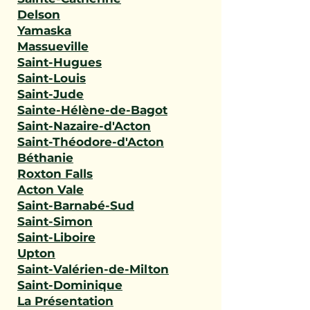
Delson
Yamaska
Massueville
Saint-Hugues
Saint-Louis
Saint-Jude
Sainte-Hélène-de-Bagot
Saint-Nazaire-d'Acton
Saint-Théodore-d'Acton
Béthanie
Roxton Falls
Acton Vale
Saint-Barnabé-Sud
Saint-Simon
Saint-Liboire
Upton
Saint-Valérien-de-Milton
Saint-Dominique
La Présentation