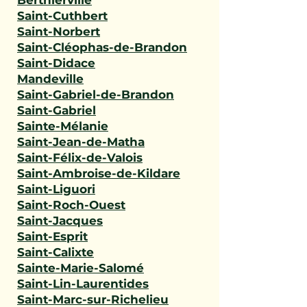
Berthierville
Saint-Cuthbert
Saint-Norbert
Saint-Cléophas-de-Brandon
Saint-Didace
Mandeville
Saint-Gabriel-de-Brandon
Saint-Gabriel
Sainte-Mélanie
Saint-Jean-de-Matha
Saint-Félix-de-Valois
Saint-Ambroise-de-Kildare
Saint-Liguori
Saint-Roch-Ouest
Saint-Jacques
Saint-Esprit
Saint-Calixte
Sainte-Marie-Salomé
Saint-Lin-Laurentides
Saint-Marc-sur-Richelieu