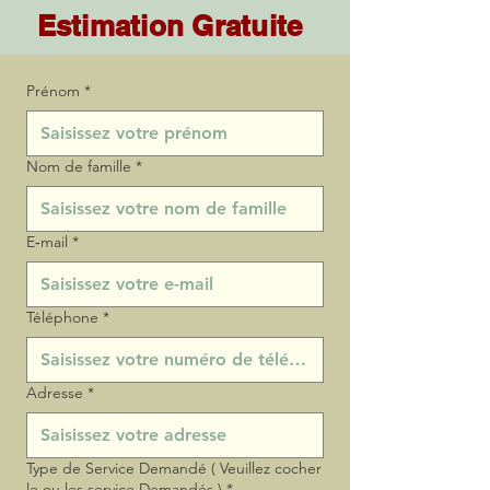
Estimation Gratuite
Prénom
*
Nom de famille
*
E‑mail
*
Téléphone
*
Adresse
*
Type de Service Demandé ( Veuillez cocher
le ou les service Demandés )
*