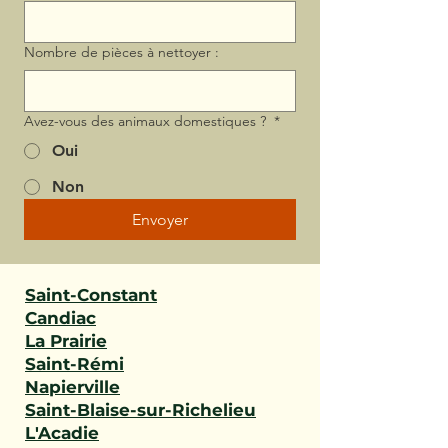
Nombre de pièces à nettoyer :
Avez-vous des animaux domestiques ?
*
Oui
Non
Envoyer
Saint-Constant
Candiac
La Prairie
Saint-Rémi
Napierville
Saint-Blaise-sur-Richelieu
L'Acadie