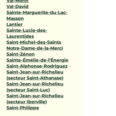
Val-Morin
Val-David
Sainte-Marguerite-du-Lac-
Masson
Lantier
Sainte-Lucie-des-
Laurentides
Saint-Michel-des-Saints
Notre-Dame-de-la-Merci
Saint-Zénon
Sainte-Émélie-de-l'Énergie
Saint-Alphonse-Rodriguez
Saint-Jean-sur-Richelieu
(secteur Saint-Athanase)
Saint-Jean-sur-Richelieu
(secteur Saint-Luc)
Saint-Jean-sur-Richelieu
(secteur Iberville)
Saint-Philippe