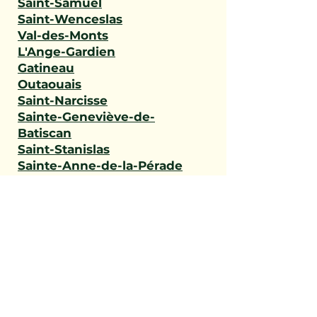
Saint-Samuel
Saint-Wenceslas
Val-des-Monts
L'Ange-Gardien
Gatineau
Outaouais
Saint-Narcisse
Sainte-Geneviève-de-
Batiscan
Saint-Stanislas
Sainte-Anne-de-la-Pérade
Batiscan
Champlain
Notre-Dame-du-Mont-
Carmel
Saint-Maurice
Shawinigan
Trois-Rivières
Mauricie
Saint-Victor