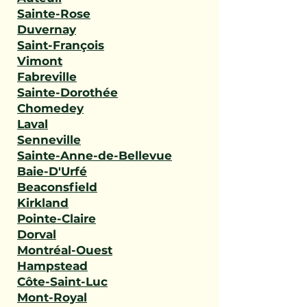
Sainte-Rose
Duvernay
Saint-François
Vimont
Fabreville
Sainte-Dorothée
Chomedey
Laval
Senneville
Sainte-Anne-de-Bellevue
Baie-D'Urfé
Beaconsfield
Kirkland
Pointe-Claire
Dorval
Montréal-Ouest
Hampstead
Côte-Saint-Luc
Mont-Royal