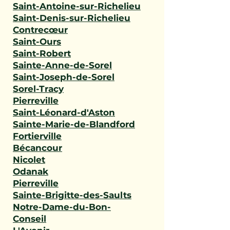
Saint-Antoine-sur-Richelieu
Saint-Denis-sur-Richelieu
Contrecœur
Saint-Ours
Saint-Robert
Sainte-Anne-de-Sorel
Saint-Joseph-de-Sorel
Sorel-Tracy
Pierreville
Saint-Léonard-d'Aston
Sainte-Marie-de-Blandford
Fortierville
Bécancour
Nicolet
Odanak
Pierreville
Sainte-Brigitte-des-Saults
Notre-Dame-du-Bon-
Conseil