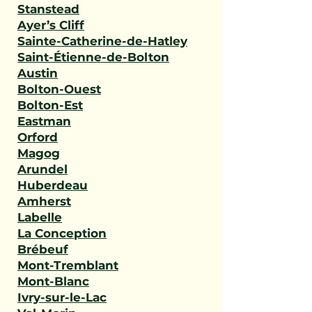
Stanstead
Ayer’s Cliff
Sainte-Catherine-de-Hatley
Saint-Étienne-de-Bolton
Austin
Bolton-Ouest
Bolton-Est
Eastman
Orford
Magog
Arundel
Huberdeau
Amherst
Labelle
La Conception
Brébeuf
Mont-Tremblant
Mont-Blanc
Ivry-sur-le-Lac