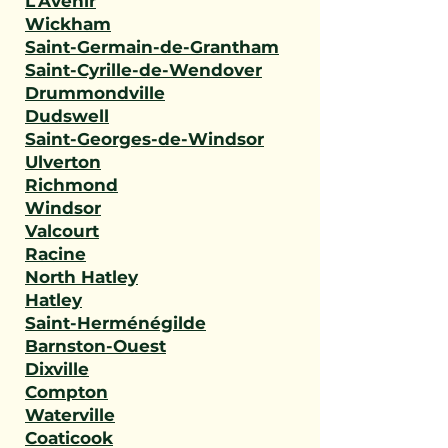
L'Avenir
Wickham
Saint-Germain-de-Grantham
Saint-Cyrille-de-Wendover
Drummondville
Dudswell
Saint-Georges-de-Windsor
Ulverton
Richmond
Windsor
Valcourt
Racine
North Hatley
Hatley
Saint-Herménégilde
Barnston-Ouest
Dixville
Compton
Waterville
Coaticook