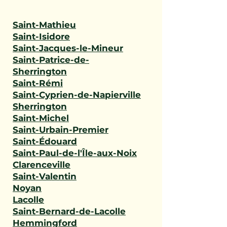
Saint-Mathieu
Saint-Isidore
Saint-Jacques-le-Mineur
Saint-Patrice-de-
Sherrington
Saint-Rémi
Saint-Cyprien-de-Napierville
Sherrington
Saint-Michel
Saint-Urbain-Premier
Saint-Édouard
Saint-Paul-de-l'Île-aux-Noix
Clarenceville
Saint-Valentin
Noyan
Lacolle
Saint-Bernard-de-Lacolle
Hemmingford