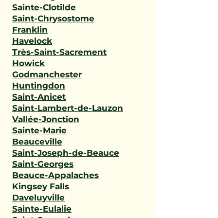
Sainte-Clotilde
Saint-Chrysostome
Franklin
Havelock
Très-Saint-Sacrement
Howick
Godmanchester
Huntingdon
Saint-Anicet
Saint-Lambert-de-Lauzon
Vallée-Jonction
Sainte-Marie
Beauceville
Saint-Joseph-de-Beauce
Saint-Georges
Beauce-Appalaches
Kingsey Falls
Daveluyville
Sainte-Eulalie