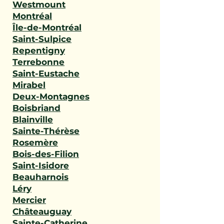
Westmount
Montréal
Île-de-Montréal
Saint-Sulpice
Repentigny
Terrebonne
Saint-Eustache
Mirabel
Deux-Montagnes
Boisbriand
Blainville
Sainte-Thérèse
Rosemère
Bois-des-Filion
Saint-Isidore
Beauharnois
Léry
Mercier
Châteauguay
Sainte-Catherine