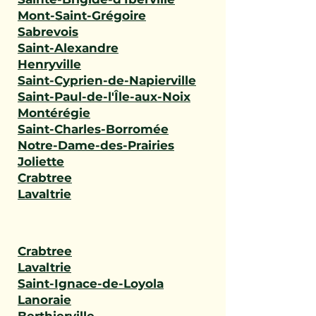
Mont-Saint-Grégoire
Sabrevois
Saint-Alexandre
Henryville
Saint-Cyprien-de-Napierville
Saint-Paul-de-l'Île-aux-Noix
Montérégie
Saint-Charles-Borromée
Notre-Dame-des-Prairies
Joliette
Crabtree
Lavaltrie
Crabtree
Lavaltrie
Saint-Ignace-de-Loyola
Lanoraie