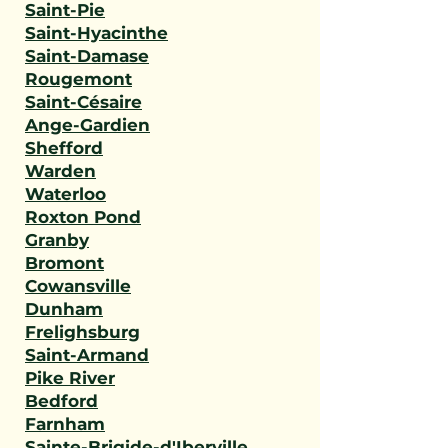
Saint-Pie
Saint-Hyacinthe
Saint-Damase
Rougemont
Saint-Césaire
Ange-Gardien
Shefford
Warden
Waterloo
Roxton Pond
Granby
Bromont
Cowansville
Dunham
Frelighsburg
Saint-Armand
Pike River
Bedford
Farnham
Sainte-Brigide-d'Iberville