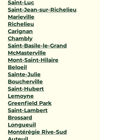
Saint-Luc
Saint-Jean-sur-Richelieu
Marieville
Richelieu
Carignan
Chambly
Saint-Basile-le-Grand
McMasterville
Mont-Saint-Hilaire
Beloeil
Sainte-Julie
Boucherville
Saint-Hubert
Lemoyne
Greenfield Park
Saint-Lambert
Brossard
Longueuil
Montérégie Rive-Sud
Auteuil