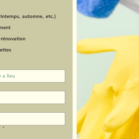
intemps, automne, etc.)
ment
 rénovation
ettes
?
*