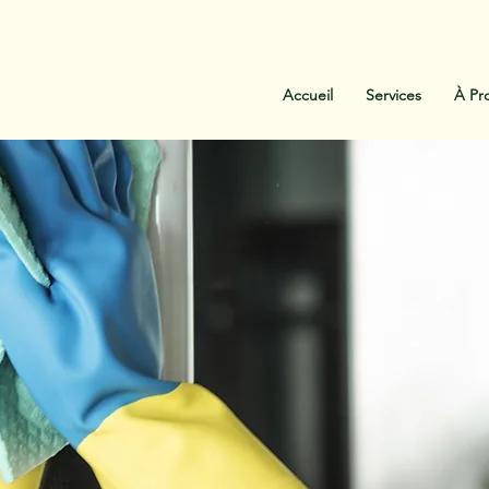
:
438-454-1303
Contactez-Nous
Accueil
Services
À Pr