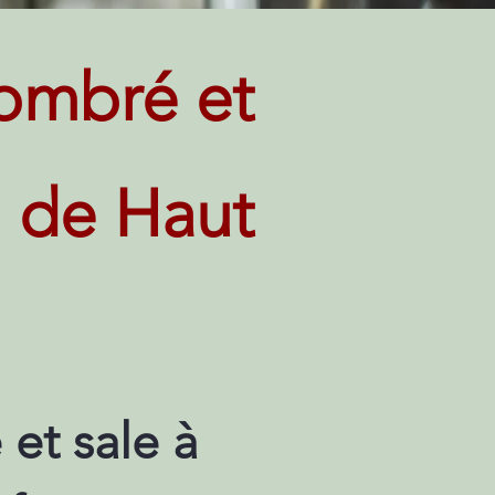
ombré et
n de Haut
et sale à