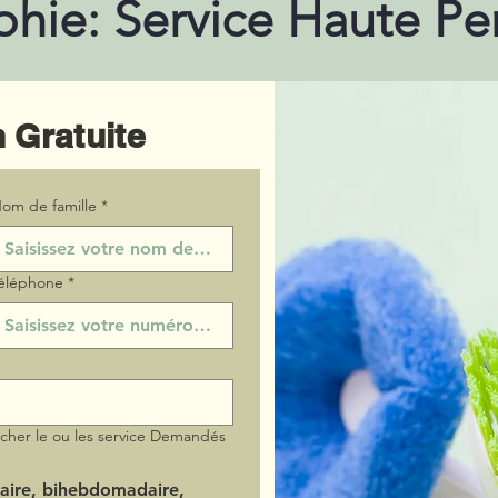
phie: Service Haute P
 Gratuite
om de famille
*
éléphone
*
ocher le ou les service Demandés
aire, bihebdomadaire,