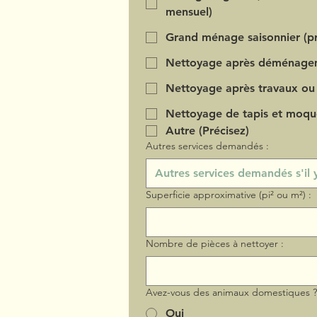
mensuel)
Grand ménage saisonnier (pr
Nettoyage après déménage
Nettoyage après travaux ou
Nettoyage de tapis et moqu
Autre (Précisez)
Autres services demandés :
Superficie approximative (pi² ou m²) :
Nombre de pièces à nettoyer :
Avez-vous des animaux domestiques 
Oui