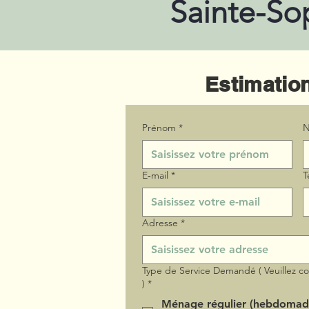
Sainte-So
Estimation
Prénom
*
N
E‑mail
*
T
Adresse
*
Type de Service Demandé ( Veuillez c
)
*
Ménage régulier (hebdomad