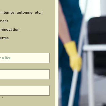
intemps, automne, etc.)
ment
 rénovation
ettes
?
*