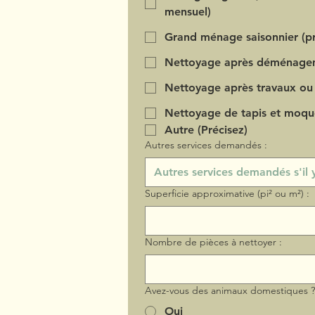
mensuel)
Grand ménage saisonnier (pr
Nettoyage après déménage
Nettoyage après travaux ou
Nettoyage de tapis et moqu
Autre (Précisez)
Autres services demandés :
Superficie approximative (pi² ou m²) :
Nombre de pièces à nettoyer :
Avez-vous des animaux domestiques 
Oui