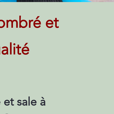
ombré et
alité
et sale à