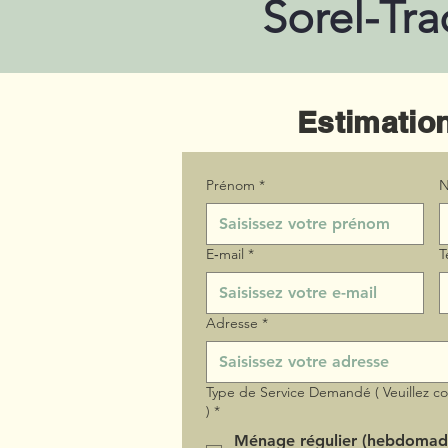
Sorel-Tra
Estimation
Prénom
*
N
E‑mail
*
T
Adresse
*
Type de Service Demandé ( Veuillez c
)
*
Ménage régulier (hebdomad