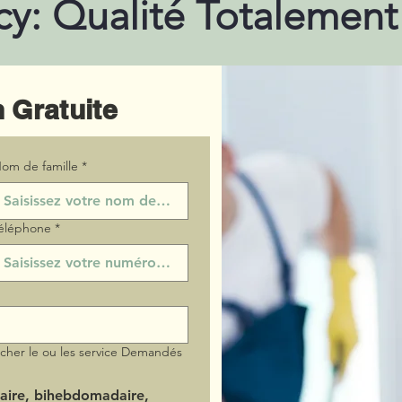
cy: Qualité Totalement
 Gratuite
om de famille
*
éléphone
*
ocher le ou les service Demandés
aire, bihebdomadaire,