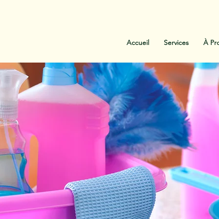
:
438-454-1303
Contactez-Nous
Accueil
Services
À Pr