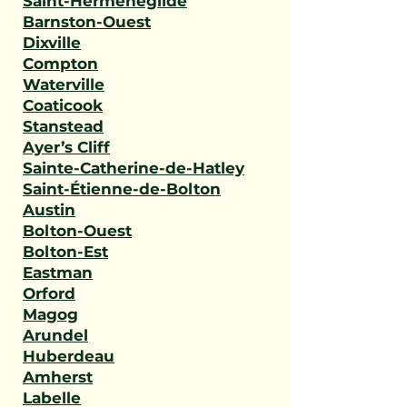
Saint-Herménégilde
Barnston-Ouest
Dixville
Compton
Waterville
Coaticook
Stanstead
Ayer’s Cliff
Sainte-Catherine-de-Hatley
Saint-Étienne-de-Bolton
Austin
Bolton-Ouest
Bolton-Est
Eastman
Orford
Magog
Arundel
Huberdeau
Amherst
Labelle