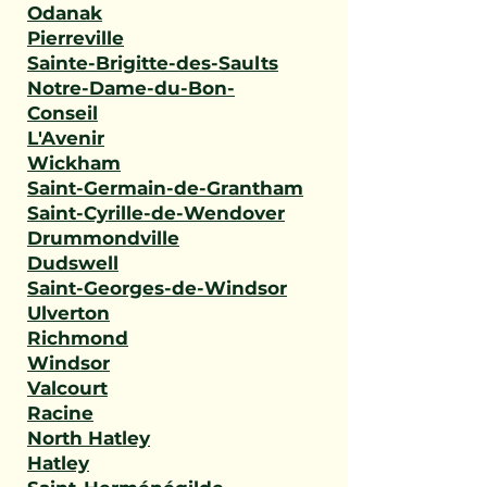
Odanak
Pierreville
Sainte-Brigitte-des-Saults
Notre-Dame-du-Bon-
Conseil
L'Avenir
Wickham
Saint-Germain-de-Grantham
Saint-Cyrille-de-Wendover
Drummondville
Dudswell
Saint-Georges-de-Windsor
Ulverton
Richmond
Windsor
Valcourt
Racine
North Hatley
Hatley