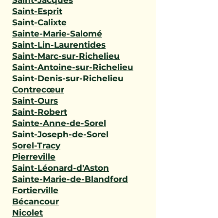
Saint-Jacques
Saint-Esprit
Saint-Calixte
Sainte-Marie-Salomé
Saint-Lin-Laurentides
Saint-Marc-sur-Richelieu
Saint-Antoine-sur-Richelieu
Saint-Denis-sur-Richelieu
Contrecœur
Saint-Ours
Saint-Robert
Sainte-Anne-de-Sorel
Saint-Joseph-de-Sorel
Sorel-Tracy
Pierreville
Saint-Léonard-d'Aston
Sainte-Marie-de-Blandford
Fortierville
Bécancour
Nicolet