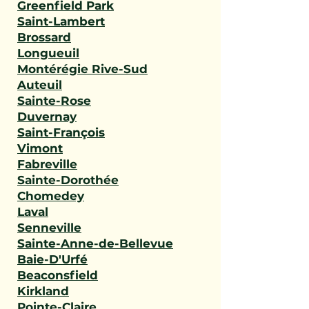
Greenfield Park
Saint-Lambert
Brossard
Longueuil
Montérégie Rive-Sud
Auteuil
Sainte-Rose
Duvernay
Saint-François
Vimont
Fabreville
Sainte-Dorothée
Chomedey
Laval
Senneville
Sainte-Anne-de-Bellevue
Baie-D'Urfé
Beaconsfield
Kirkland
Pointe-Claire