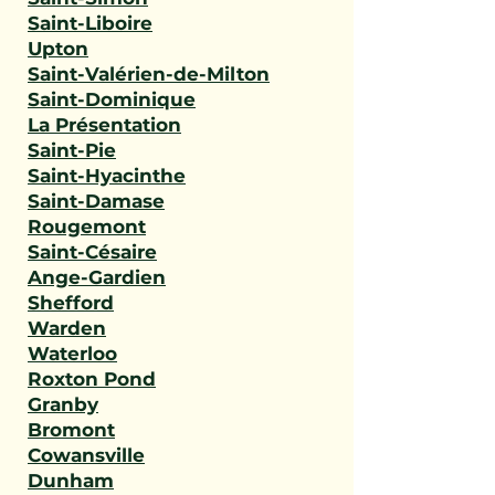
Saint-Liboire
Upton
Saint-Valérien-de-Milton
Saint-Dominique
La Présentation
Saint-Pie
Saint-Hyacinthe
Saint-Damase
Rougemont
Saint-Césaire
Ange-Gardien
Shefford
Warden
Waterloo
Roxton Pond
Granby
Bromont
Cowansville
Dunham