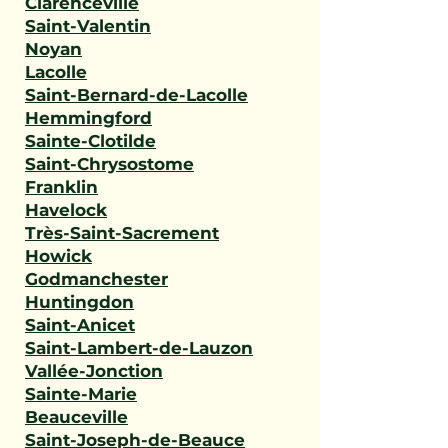
Clarenceville
Saint-Valentin
Noyan
Lacolle
Saint-Bernard-de-Lacolle
Hemmingford
Sainte-Clotilde
Saint-Chrysostome
Franklin
Havelock
Très-Saint-Sacrement
Howick
Godmanchester
Huntingdon
Saint-Anicet
Saint-Lambert-de-Lauzon
Vallée-Jonction
Sainte-Marie
Beauceville
Saint-Joseph-de-Beauce