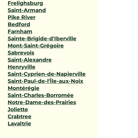
Frelighsburg
Saint-Armand
Pike River
Bedford
Farnham
Sainte-Brigide-d'Iberville
Mont-Saint-Grégoire
Sabrevois
Saint-Alexandre
Henryville
Saint-Cyprien-de-Napierville
Saint-Paul-de-l'Île-aux-Noix
Montérégie
Saint-Charles-Borromée
Notre-Dame-des-Prairies
Joliette
Crabtree
Lavaltrie