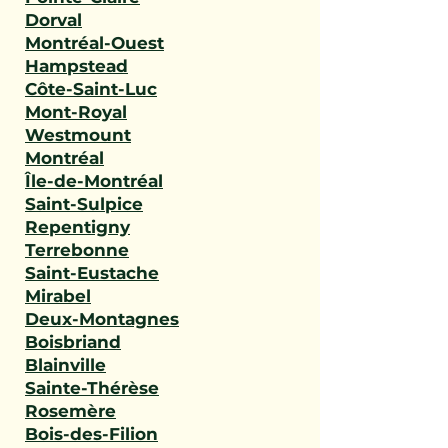
Dorval
Montréal-Ouest
Hampstead
Côte-Saint-Luc
Mont-Royal
Westmount
Montréal
Île-de-Montréal
Saint-Sulpice
Repentigny
Terrebonne
Saint-Eustache
Mirabel
Deux-Montagnes
Boisbriand
Blainville
Sainte-Thérèse
Rosemère
Bois-des-Filion