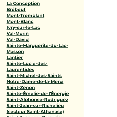
La Conception
Brébeuf
Mont-Tremblant
Mont-Blanc
Ivry-sur-le-Lac
Val-Morin
Val-David
Sainte-Marguerite-du-Lac-
Masson
Lantier
Sainte-Lucie-des-
Laurentides
Saint-Michel-des-Saints
Notre-Dame-de-la-Merci
Saint-Zénon
Sainte-Émélie-de-l'Énergie
Saint-Alphonse-Rodriguez
Saint-Jean-sur-Richelieu
(secteur Saint-Athanase)