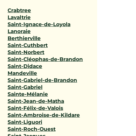
Crabtree
Lavaltrie
Saint-Ignace-de-Loyola
Lanoraie
Berthierville
Saint-Cuthbert
Saint-Norbert
Saint-Cléophas-de-Brandon
Saint-Didace
Mandeville
Saint-Gabriel-de-Brandon
Saint-Gabriel
Sainte-Mélanie
Saint-Jean-de-Matha
Saint-Félix-de-Valois
Saint-Ambroise-de-Kildare
Saint-Liguori
Saint-Roch-Ouest