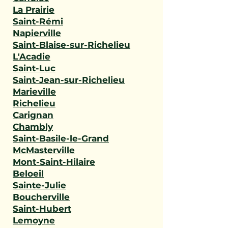
La Prairie
Saint-Rémi
Napierville
Saint-Blaise-sur-Richelieu
L'Acadie
Saint-Luc
Saint-Jean-sur-Richelieu
Marieville
Richelieu
Carignan
Chambly
Saint-Basile-le-Grand
McMasterville
Mont-Saint-Hilaire
Beloeil
Sainte-Julie
Boucherville
Saint-Hubert
Lemoyne