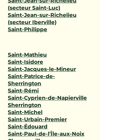
Saint-Jean-sur-Richelieu
(secteur Saint-Luc)
Saint-Jean-sur-Richelieu
(secteur Iberville)
Saint-Philippe
Saint-Mathieu
Saint-Isidore
Saint-Jacques-le-Mineur
Saint-Patrice-de-
Sherrington
Saint-Rémi
Saint-Cyprien-de-Napierville
Sherrington
Saint-Michel
Saint-Urbain-Premier
Saint-Édouard
Saint-Paul-de-l'Île-aux-Noix