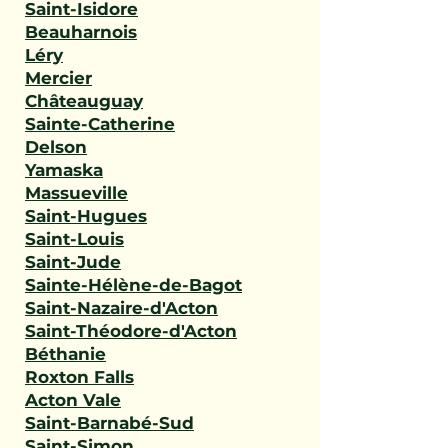
Saint-Isidore
Beauharnois
Léry
Mercier
Châteauguay
Sainte-Catherine
Delson
Yamaska
Massueville
Saint-Hugues
Saint-Louis
Saint-Jude
Sainte-Hélène-de-Bagot
Saint-Nazaire-d'Acton
Saint-Théodore-d'Acton
Béthanie
Roxton Falls
Acton Vale
Saint-Barnabé-Sud
Saint-Simon