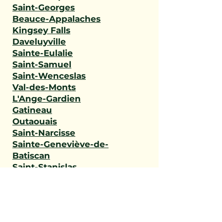
Saint-Georges
Beauce-Appalaches
Kingsey Falls
Daveluyville
Sainte-Eulalie
Saint-Samuel
Saint-Wenceslas
Val-des-Monts
L'Ange-Gardien
Gatineau
Outaouais
Saint-Narcisse
Sainte-Geneviève-de-
Batiscan
Saint-Stanislas
Sainte-Anne-de-la-Pérade
Batiscan
Champlain
Notre-Dame-du-Mont-