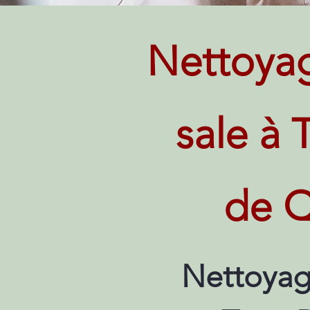
Nettoya
sale à 
de Q
Nettoyag