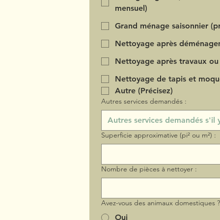
mensuel)
Grand ménage saisonnier (pr
Nettoyage après déménage
Nettoyage après travaux ou
Nettoyage de tapis et moqu
Autre (Précisez)
Autres services demandés :
Superficie approximative (pi² ou m²) :
Nombre de pièces à nettoyer :
Avez-vous des animaux domestiques 
Oui