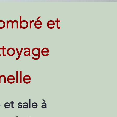
ombré et
ettoyage
nelle
et sale à