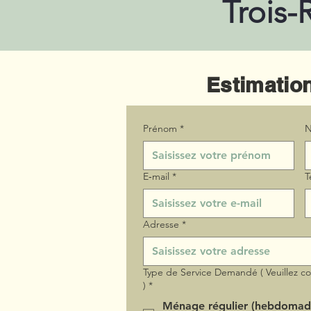
Trois-
Estimation
Prénom
*
N
E‑mail
*
T
Adresse
*
Type de Service Demandé ( Veuillez c
)
*
Ménage régulier (hebdomad