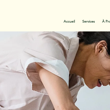
:
438-454-1303
Contactez-Nous
Accueil
Services
À Pr