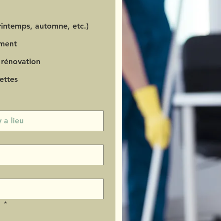
intemps, automne, etc.)
ment
 rénovation
ettes
?
*