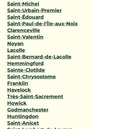
Saint-Michel
Saint-Urbain-Premier
Saint-Édouard
Saint-Paul-de-l'Île-aux-Noix
Clarenceville
Saint-Valentin
Noyan
Lacolle
Saint-Bernard-de-Lacolle
Hemmingford
Sainte-Clotilde
Saint-Chrysostome
Franklin
Havelock
Très-Saint-Sacrement
Howick
Godmanchester
Huntingdon
Saint-Anicet