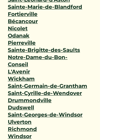
Sainte-Marie-de-Blandford
Fortierville
Bécancour
Nicolet
Odanak
Pierreville
Sainte-Brigitte-des-Saults
Notre-Dame-du-Bon-
Conseil
L'Avenir
Wickham
Saint-Germain-de-Grantham
Saint-Cyrille-de-Wendover
Drummondville
Dudswell
Saint-Georges-de-Windsor
Ulverton
Richmond
Windsor