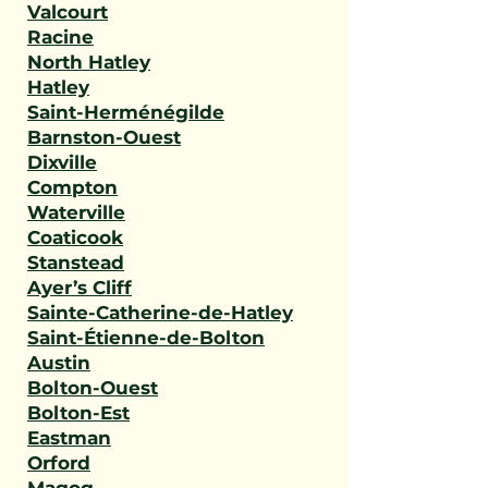
Valcourt
Racine
North Hatley
Hatley
Saint-Herménégilde
Barnston-Ouest
Dixville
Compton
Waterville
Coaticook
Stanstead
Ayer’s Cliff
Sainte-Catherine-de-Hatley
Saint-Étienne-de-Bolton
Austin
Bolton-Ouest
Bolton-Est
Eastman
Orford