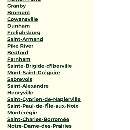
Granby
Bromont
Cowansville
Dunham
Frelighsburg
Saint-Armand
Pike River
Bedford
Farnham
Sainte-Brigide-d'Iberville
Mont-Saint-Grégoire
Sabrevois
Saint-Alexandre
Henryville
Saint-Cyprien-de-Napierville
Saint-Paul-de-l'Île-aux-Noix
Montérégie
Saint-Charles-Borromée
Notre-Dame-des-Prairies