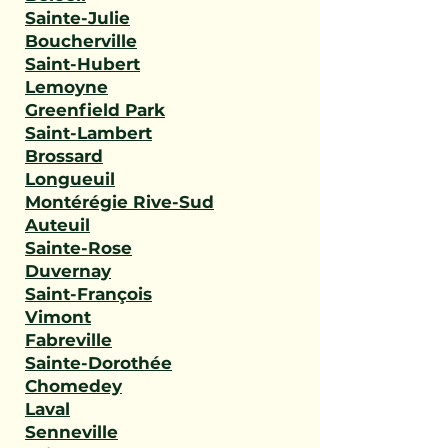
Sainte-Julie
Boucherville
Saint-Hubert
Lemoyne
Greenfield Park
Saint-Lambert
Brossard
Longueuil
Montérégie Rive-Sud
Auteuil
Sainte-Rose
Duvernay
Saint-François
Vimont
Fabreville
Sainte-Dorothée
Chomedey
Laval
Senneville