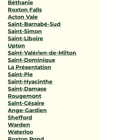
Béthanie
Roxton Falls
Acton Vale
Saint-Barnabé-Sud
Saint-Simon
Saint-Liboire
Upton
Saint-Valérien-de-Milton
Saint-Dominique
La Présentation
Saint-Pie
Saint-Hyacinthe
Saint-Damase
Rougemont
Saint-Césaire
Ange-Gardien
Shefford
Warden
Waterloo
Roxton Pond