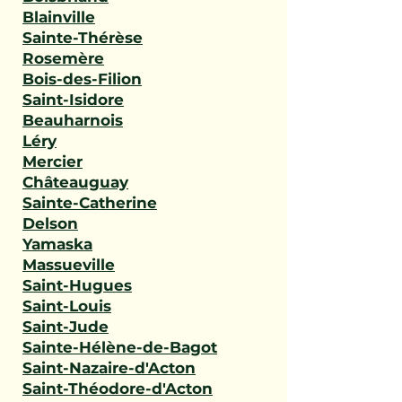
Blainville
Sainte-Thérèse
Rosemère
Bois-des-Filion
Saint-Isidore
Beauharnois
Léry
Mercier
Châteauguay
Sainte-Catherine
Delson
Yamaska
Massueville
Saint-Hugues
Saint-Louis
Saint-Jude
Sainte-Hélène-de-Bagot
Saint-Nazaire-d'Acton
Saint-Théodore-d'Acton