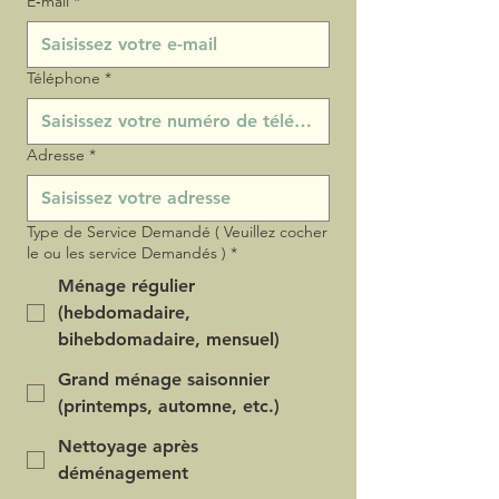
E‑mail
*
Téléphone
*
Adresse
*
Type de Service Demandé ( Veuillez cocher
le ou les service Demandés )
*
Ménage régulier
(hebdomadaire,
bihebdomadaire, mensuel)
Grand ménage saisonnier
(printemps, automne, etc.)
Nettoyage après
déménagement