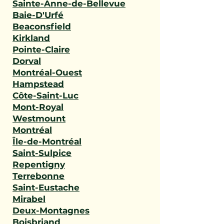
Sainte-Anne-de-Bellevue
Baie-D'Urfé
Beaconsfield
Kirkland
Pointe-Claire
Dorval
Montréal-Ouest
Hampstead
Côte-Saint-Luc
Mont-Royal
Westmount
Montréal
Île-de-Montréal
Saint-Sulpice
Repentigny
Terrebonne
Saint-Eustache
Mirabel
Deux-Montagnes
Boisbriand