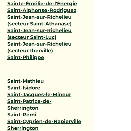
Sainte-Émélie-de-l'Énergie
Saint-Alphonse-Rodriguez
Saint-Jean-sur-Richelieu
(secteur Saint-Athanase)
Saint-Jean-sur-Richelieu
(secteur Saint-Luc)
Saint-Jean-sur-Richelieu
(secteur Iberville)
Saint-Philippe
Saint-Mathieu
Saint-Isidore
Saint-Jacques-le-Mineur
Saint-Patrice-de-
Sherrington
Saint-Rémi
Saint-Cyprien-de-Napierville
Sherrington