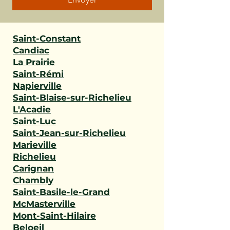
Saint-Constant
Candiac
La Prairie
Saint-Rémi
Napierville
Saint-Blaise-sur-Richelieu
L'Acadie
Saint-Luc
Saint-Jean-sur-Richelieu
Marieville
Richelieu
Carignan
Chambly
Saint-Basile-le-Grand
McMasterville
Mont-Saint-Hilaire
Beloeil