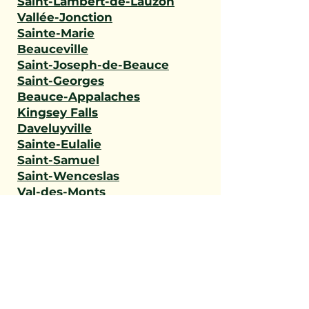
Saint-Lambert-de-Lauzon
Vallée-Jonction
Sainte-Marie
Beauceville
Saint-Joseph-de-Beauce
Saint-Georges
Beauce-Appalaches
Kingsey Falls
Daveluyville
Sainte-Eulalie
Saint-Samuel
Saint-Wenceslas
Val-des-Monts
L'Ange-Gardien
Gatineau
Outaouais
Saint-Narcisse
Sainte-Geneviève-de-
Batiscan
Saint-Stanislas