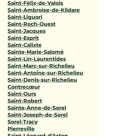
Saint-Félix-de-Valois
Saint-Ambroise-de-Kildare
Saint-Liguori
Saint-Roch-Ouest
Saint-Jacques
Saint-Esprit
Saint-Calixte
Sainte-Marie-Salomé
Saint-Lin-Laurentides
Saint-Marc-sur-Richelieu
Saint-Antoine-sur-Richelieu
Saint-Denis-sur-Richelieu
Contrecœur
Saint-Ours
Saint-Robert
Sainte-Anne-de-Sorel
Saint-Joseph-de-Sorel
Sorel-Tracy
Pierreville
Saint-Léonard-d'Aston