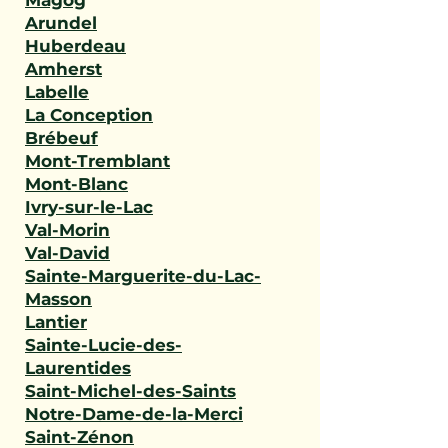
Magog
Arundel
Huberdeau
Amherst
Labelle
La Conception
Brébeuf
Mont-Tremblant
Mont-Blanc
Ivry-sur-le-Lac
Val-Morin
Val-David
Sainte-Marguerite-du-Lac-
Masson
Lantier
Sainte-Lucie-des-
Laurentides
Saint-Michel-des-Saints
Notre-Dame-de-la-Merci
Saint-Zénon