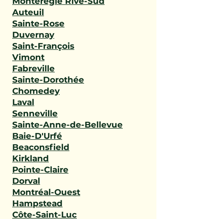
Montérégie Rive-Sud
Auteuil
Sainte-Rose
Duvernay
Saint-François
Vimont
Fabreville
Sainte-Dorothée
Chomedey
Laval
Senneville
Sainte-Anne-de-Bellevue
Baie-D'Urfé
Beaconsfield
Kirkland
Pointe-Claire
Dorval
Montréal-Ouest
Hampstead
Côte-Saint-Luc