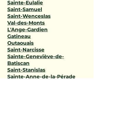
Sainte-Eulalie
Saint-Samuel
Saint-Wenceslas
Val-des-Monts
L'Ange-Gardien
Gatineau
Outaouais
Saint-Narcisse
Sainte-Geneviève-de-
Batiscan
Saint-Stanislas
Sainte-Anne-de-la-Pérade
Batiscan
Champlain
Notre-Dame-du-Mont-
Carmel
Saint-Maurice
Shawinigan
Trois-Rivières
Mauricie