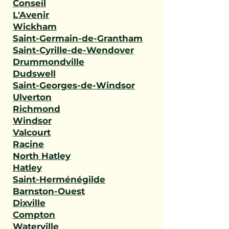
Conseil
L'Avenir
Wickham
Saint-Germain-de-Grantham
Saint-Cyrille-de-Wendover
Drummondville
Dudswell
Saint-Georges-de-Windsor
Ulverton
Richmond
Windsor
Valcourt
Racine
North Hatley
Hatley
Saint-Herménégilde
Barnston-Ouest
Dixville
Compton
Waterville