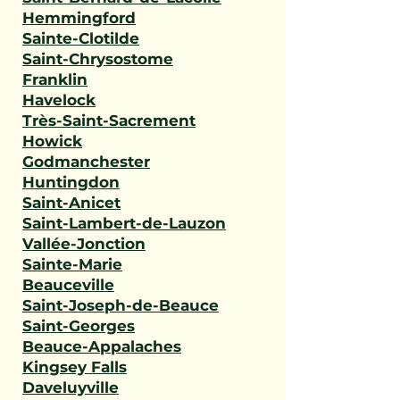
Hemmingford
Sainte-Clotilde
Saint-Chrysostome
Franklin
Havelock
Très-Saint-Sacrement
Howick
Godmanchester
Huntingdon
Saint-Anicet
Saint-Lambert-de-Lauzon
Vallée-Jonction
Sainte-Marie
Beauceville
Saint-Joseph-de-Beauce
Saint-Georges
Beauce-Appalaches
Kingsey Falls
Daveluyville