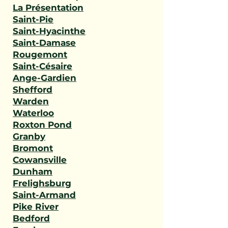
La Présentation
Saint-Pie
Saint-Hyacinthe
Saint-Damase
Rougemont
Saint-Césaire
Ange-Gardien
Shefford
Warden
Waterloo
Roxton Pond
Granby
Bromont
Cowansville
Dunham
Frelighsburg
Saint-Armand
Pike River
Bedford