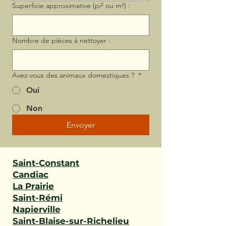
Superficie approximative (pi² ou m²) :
Nombre de pièces à nettoyer :
Avez-vous des animaux domestiques ?
*
Oui
Non
Envoyer
Saint-Constant
Candiac
La Prairie
Saint-Rémi
Napierville
Saint-Blaise-sur-Richelieu