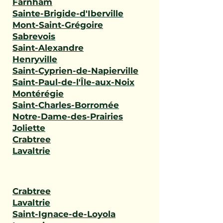
Farnham
Sainte-Brigide-d'Iberville
Mont-Saint-Grégoire
Sabrevois
Saint-Alexandre
Henryville
Saint-Cyprien-de-Napierville
Saint-Paul-de-l'Île-aux-Noix
Montérégie
Saint-Charles-Borromée
Notre-Dame-des-Prairies
Joliette
Crabtree
Lavaltrie
Crabtree
Lavaltrie
Saint-Ignace-de-Loyola