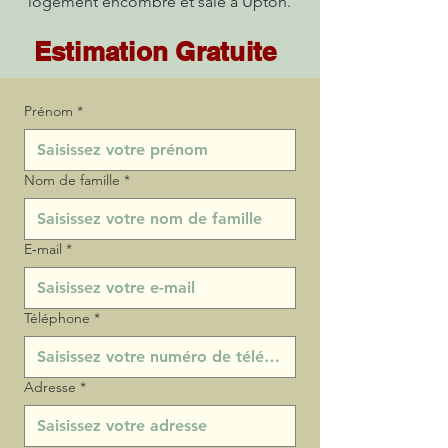
logement encombré et sale à Upton.
Estimation Gratuite
Prénom
*
Nom de famille
*
E‑mail
*
Téléphone
*
Adresse
*