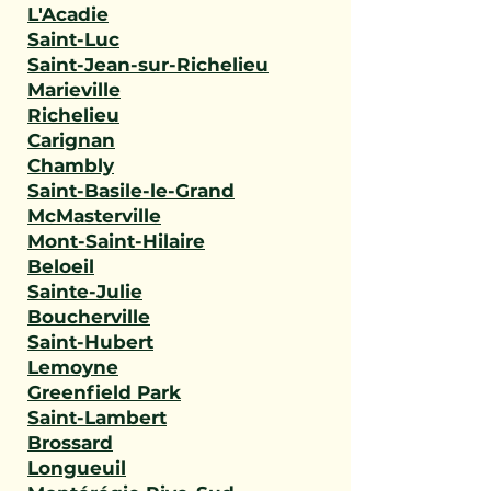
L'Acadie
Saint-Luc
Saint-Jean-sur-Richelieu
Marieville
Richelieu
Carignan
Chambly
Saint-Basile-le-Grand
McMasterville
Mont-Saint-Hilaire
Beloeil
Sainte-Julie
Boucherville
Saint-Hubert
Lemoyne
Greenfield Park
Saint-Lambert
Brossard
Longueuil