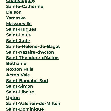
Châteauguay
Sainte-Catherine
Delson
Yamaska
Massueville
Saint-Hugues
Saint-Louis
Saint-Jude
Sainte-Hélène-de-Bagot
Saint-Nazaire-d'Acton
Saint-Théodore-d'Acton
Béthanie
Roxton Falls
Acton Vale
Saint-Barnabé-Sud
Saint-Simon
Saint-Liboire
Upton
Saint-Valérien-de-Milton
Saint-Dominique