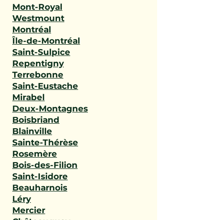
Mont-Royal
Westmount
Montréal
Île-de-Montréal
Saint-Sulpice
Repentigny
Terrebonne
Saint-Eustache
Mirabel
Deux-Montagnes
Boisbriand
Blainville
Sainte-Thérèse
Rosemère
Bois-des-Filion
Saint-Isidore
Beauharnois
Léry
Mercier