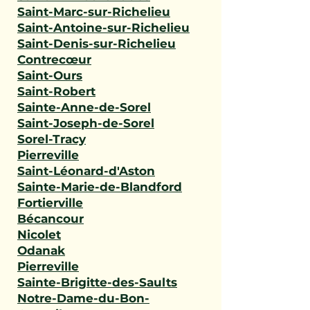
Saint-Marc-sur-Richelieu
Saint-Antoine-sur-Richelieu
Saint-Denis-sur-Richelieu
Contrecœur
Saint-Ours
Saint-Robert
Sainte-Anne-de-Sorel
Saint-Joseph-de-Sorel
Sorel-Tracy
Pierreville
Saint-Léonard-d'Aston
Sainte-Marie-de-Blandford
Fortierville
Bécancour
Nicolet
Odanak
Pierreville
Sainte-Brigitte-des-Saults
Notre-Dame-du-Bon-