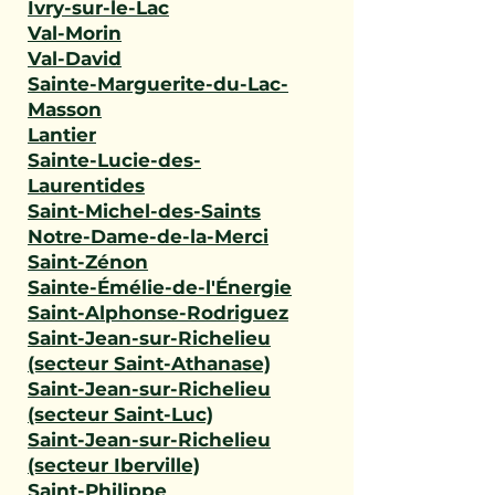
Ivry-sur-le-Lac
Val-Morin
Val-David
Sainte-Marguerite-du-Lac-
Masson
Lantier
Sainte-Lucie-des-
Laurentides
Saint-Michel-des-Saints
Notre-Dame-de-la-Merci
Saint-Zénon
Sainte-Émélie-de-l'Énergie
Saint-Alphonse-Rodriguez
Saint-Jean-sur-Richelieu
(secteur Saint-Athanase)
Saint-Jean-sur-Richelieu
(secteur Saint-Luc)
Saint-Jean-sur-Richelieu
(secteur Iberville)
Saint-Philippe