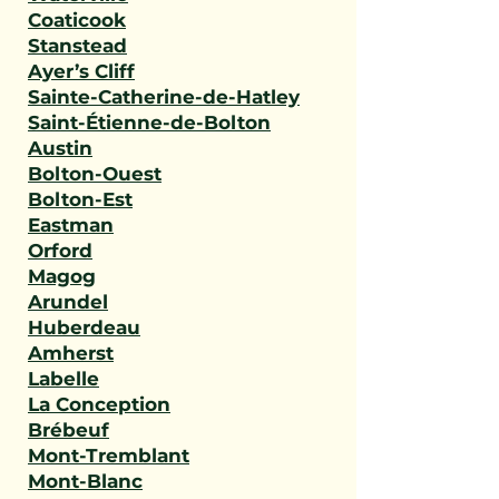
Coaticook
Stanstead
Ayer’s Cliff
Sainte-Catherine-de-Hatley
Saint-Étienne-de-Bolton
Austin
Bolton-Ouest
Bolton-Est
Eastman
Orford
Magog
Arundel
Huberdeau
Amherst
Labelle
La Conception
Brébeuf
Mont-Tremblant
Mont-Blanc