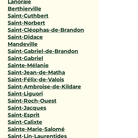
Lanoraie
Berthierville
Saint-Cuthbert
Saint-Norbert
Saint-Cléophas-de-Brandon
Saint-Didace
Mandeville
Saint-Gabriel-de-Brandon
Saint-Gabriel
Sainte-Mélanie
Saint-Jean-de-Matha
Saint-Félix-de-Valois
Saint-Ambroise-de-Kildare
Saint-Liguori
Saint-Roch-Ouest
Saint-Jacques
Saint-Esprit
Saint-Calixte
Sainte-Marie-Salomé
Saint-Lin-Laurentides