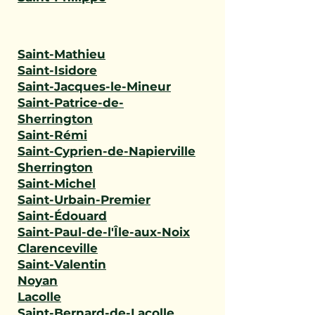
Saint-Mathieu
Saint-Isidore
Saint-Jacques-le-Mineur
Saint-Patrice-de-
Sherrington
Saint-Rémi
Saint-Cyprien-de-Napierville
Sherrington
Saint-Michel
Saint-Urbain-Premier
Saint-Édouard
Saint-Paul-de-l'Île-aux-Noix
Clarenceville
Saint-Valentin
Noyan
Lacolle
Saint-Bernard-de-Lacolle