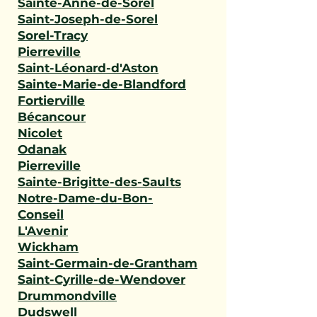
Sainte-Anne-de-Sorel
Saint-Joseph-de-Sorel
Sorel-Tracy
Pierreville
Saint-Léonard-d'Aston
Sainte-Marie-de-Blandford
Fortierville
Bécancour
Nicolet
Odanak
Pierreville
Sainte-Brigitte-des-Saults
Notre-Dame-du-Bon-
Conseil
L'Avenir
Wickham
Saint-Germain-de-Grantham
Saint-Cyrille-de-Wendover
Drummondville
Dudswell