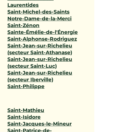
Laurentides
Saint-Michel-des-Saints
Notre-Dame-de-la-Merci
Saint-Zénon
Sainte-Émélie-de-l'Énergie
Saint-Alphonse-Rodriguez
Saint-Jean-sur-Richelieu
(secteur Saint-Athanase)
Saint-Jean-sur-Richelieu
(secteur Saint-Luc)
Saint-Jean-sur-Richelieu
(secteur Iberville)
Saint-Philippe
Saint-Mathieu
Saint-Isidore
Saint-Jacques-le-Mineur
Saint-Patrice-de-