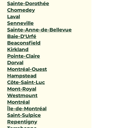
Sainte-Dorothée
Chomedey
Laval
Senneville
Sainte-Anne-de-Bellevue
Baie-D'Urfé
Beaconsfield
Kirkland
Pointe-Claire
Dorval
Montréal-Ouest
Hampstead
Côte-Saint-Luc
Mont-Royal
Westmount
Montréal
Île-de-Montréal
Saint-Sulpice
Repentigny