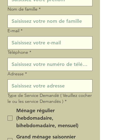
Nom de famille
*
E‑mail
*
Téléphone
*
Adresse
*
Type de Service Demandé ( Veuillez cocher
le ou les service Demandés )
*
Ménage régulier
(hebdomadaire,
bihebdomadaire, mensuel)
Grand ménage saisonnier