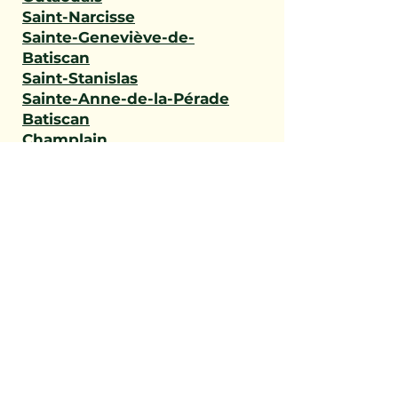
Saint-Narcisse
Sainte-Geneviève-de-
Batiscan
Saint-Stanislas
Sainte-Anne-de-la-Pérade
Batiscan
Champlain
Notre-Dame-du-Mont-
Carmel
Saint-Maurice
Shawinigan
Trois-Rivières
Mauricie
Saint-Victor
Saint-Éphrem-de-Beauce
Sainte-Rose-de-Watford
Saint-Côme-Linière
Saint-Martin
Saint-Benoît-Labre