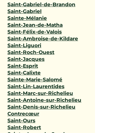
Saint-Gabriel-de-Brandon
Saint-Gabriel
Sainte-Mélanie
Saint-Jean-de-Matha
Saint-Félix-de-Valois
Saint-Ambroise-de-Kildare
Saint-Liguori
Saint-Roch-Ouest
Saint-Jacques
Saint-Esprit
Saint-Calixte
Sainte-Marie-Salomé
Saint-Lin-Laurentides
Saint-Marc-sur-Richelieu
Saint-Antoine-sur-Richelieu
Saint-Denis-sur-Richelieu
Contrecœur
Saint-Ours
Saint-Robert