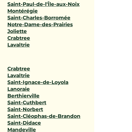
Saint-Paul-de-l'Île-aux-Noix
Montérégie
Saint-Charles-Borromée
Notre-Dame-des-Prairies
Joliette
Crabtree
Lavaltrie
Crabtree
Lavaltrie
Saint-Ignace-de-Loyola
Lanoraie
Berthierville
Saint-Cuthbert
Saint-Norbert
Saint-Cléophas-de-Brandon
Saint-Didace
Mandeville