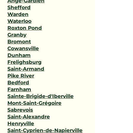
Ange-Gardien
Shefford
Warden
Waterloo
Roxton Pond
Granby
Bromont
Cowansville
Dunham
Frelighsburg
Saint-Armand
Pike River
Bedford
Farnham
Sainte-Brigide-d'Iberville
Mont-Saint-Grégoire
Sabrevois
Saint-Alexandre
Henryville
Saint-Cyprien-de-Napierville