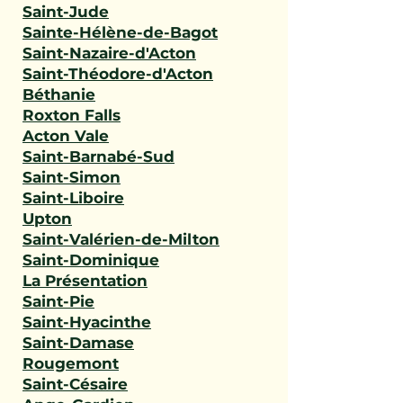
Saint-Jude
Sainte-Hélène-de-Bagot
Saint-Nazaire-d'Acton
Saint-Théodore-d'Acton
Béthanie
Roxton Falls
Acton Vale
Saint-Barnabé-Sud
Saint-Simon
Saint-Liboire
Upton
Saint-Valérien-de-Milton
Saint-Dominique
La Présentation
Saint-Pie
Saint-Hyacinthe
Saint-Damase
Rougemont
Saint-Césaire