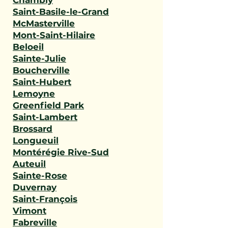
Chambly
Saint-Basile-le-Grand
McMasterville
Mont-Saint-Hilaire
Beloeil
Sainte-Julie
Boucherville
Saint-Hubert
Lemoyne
Greenfield Park
Saint-Lambert
Brossard
Longueuil
Montérégie Rive-Sud
Auteuil
Sainte-Rose
Duvernay
Saint-François
Vimont
Fabreville