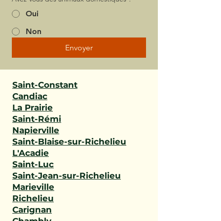
Oui
Non
Envoyer
Saint-Constant
Candiac
La Prairie
Saint-Rémi
Napierville
Saint-Blaise-sur-Richelieu
L'Acadie
Saint-Luc
Saint-Jean-sur-Richelieu
Marieville
Richelieu
Carignan