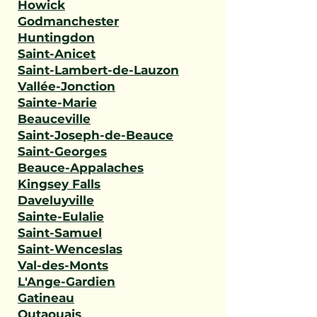
Howick
Godmanchester
Huntingdon
Saint-Anicet
Saint-Lambert-de-Lauzon
Vallée-Jonction
Sainte-Marie
Beauceville
Saint-Joseph-de-Beauce
Saint-Georges
Beauce-Appalaches
Kingsey Falls
Daveluyville
Sainte-Eulalie
Saint-Samuel
Saint-Wenceslas
Val-des-Monts
L'Ange-Gardien
Gatineau
Outaouais