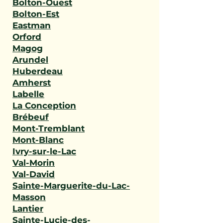
Bolton-Ouest
Bolton-Est
Eastman
Orford
Magog
Arundel
Huberdeau
Amherst
Labelle
La Conception
Brébeuf
Mont-Tremblant
Mont-Blanc
Ivry-sur-le-Lac
Val-Morin
Val-David
Sainte-Marguerite-du-Lac-
Masson
Lantier
Sainte-Lucie-des-