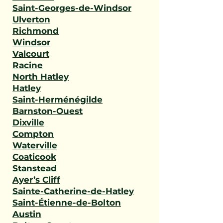
Saint-Georges-de-Windsor
Ulverton
Richmond
Windsor
Valcourt
Racine
North Hatley
Hatley
Saint-Herménégilde
Barnston-Ouest
Dixville
Compton
Waterville
Coaticook
Stanstead
Ayer’s Cliff
Sainte-Catherine-de-Hatley
Saint-Étienne-de-Bolton
Austin