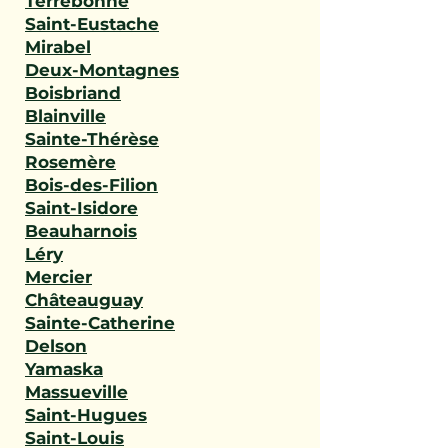
Terrebonne
Saint-Eustache
Mirabel
Deux-Montagnes
Boisbriand
Blainville
Sainte-Thérèse
Rosemère
Bois-des-Filion
Saint-Isidore
Beauharnois
Léry
Mercier
Châteauguay
Sainte-Catherine
Delson
Yamaska
Massueville
Saint-Hugues
Saint-Louis