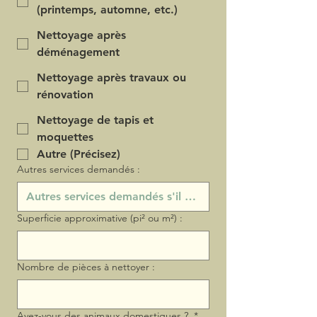
(printemps, automne, etc.)
Nettoyage après
déménagement
Nettoyage après travaux ou
rénovation
Nettoyage de tapis et
moquettes
Autre (Précisez)
Autres services demandés :
Superficie approximative (pi² ou m²) :
Nombre de pièces à nettoyer :
Avez-vous des animaux domestiques ?
*